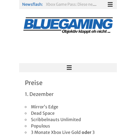
Newsflash:
Xbox Game Pass: Diese neuen Spiele erscheinen im August 2026
„ARC Raiders“-Spieler erhalten exklusives Outfit für „The Finals“
PS Plus Extra und Premium: Erste Abgänge für August 2026 bestätigt
Gamescom 2026: Sony fehlt zum siebten Mal in Folge
PS5-Disc vor dem Aus: Warum der Fan-Protest gegen Sony ins Leere läuft
Solarpunk im Test: Entspannter Aufbau über den Wolken
Preise
1. Dezember
Mirror’s Edge
Dead Space
Scribbelnauts Unlimited
Populous
3 Monate Xbox Live Gold
oder
3