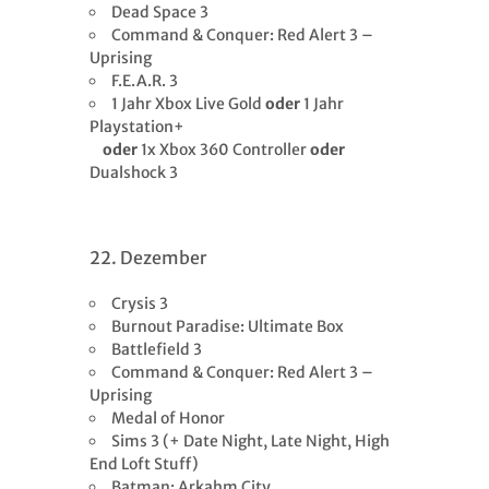
Dead Space 3
Command & Conquer: Red Alert 3 –
Uprising
F.E.A.R. 3
1 Jahr Xbox Live Gold
oder
1 Jahr
Playstation+
oder
1x Xbox 360 Controller
oder
Dualshock 3
22. Dezember
Crysis 3
Burnout Paradise: Ultimate Box
Battlefield 3
Command & Conquer: Red Alert 3 –
Uprising
Medal of Honor
Sims 3 (+ Date Night, Late Night, High
End Loft Stuff)
Batman: Arkahm City