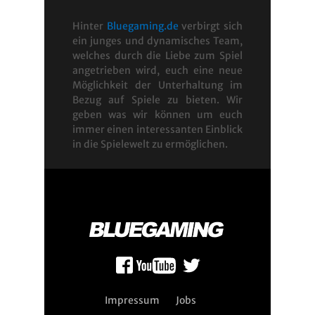
Hinter
Bluegaming.de
verbirgt sich
ein junges und dynamisches Team,
welches durch die Liebe zum Spiel
angetrieben wird, euch eine neue
Möglichkeit der Unterhaltung im
Bezug auf Spiele zu bieten. Wir
geben was wir können um euch
immer einen interessanten Einblick
in die Spielewelt zu ermöglichen.
Impressum
Jobs