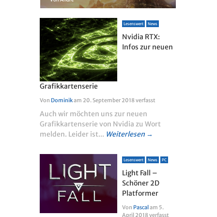
Lesenswert
News
Nvidia RTX:
Infos zur neuen
Grafikkartenserie
Von
Dominik
am
20. September 2018
verfasst
Auch wir möchten uns zur neuen
Grafikkartenserie von Nvidia zu Wort
melden. Leider ist...
Weiterlesen →
Lesenswert
News
PC
Light Fall –
Schöner 2D
Platformer
Von
Pascal
am
5.
April 2018
verfasst