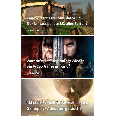
Landwirtschafts-Simulator 17 –
Der fantastischste LS. aller Zeiten?
Von André
Warcraft: The Beginning: Wieder
ein Video Game im Kino?
Von André
Sid Meier’s Civilization® VI – Erste
Gameplay-Videos aufgetaucht
Von André