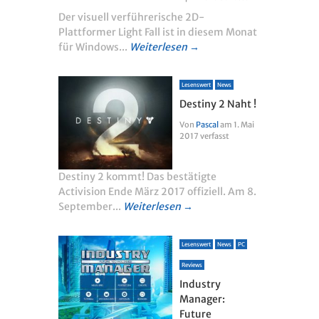
Der visuell verführerische 2D-
Plattformer Light Fall ist in diesem Monat
für Windows...
Weiterlesen →
Lesenswert
News
Destiny 2 Naht !
Von
Pascal
am
1. Mai
2017
verfasst
Destiny 2 kommt! Das bestätigte
Activision Ende März 2017 offiziell. Am 8.
September...
Weiterlesen →
Lesenswert
News
PC
Reviews
Industry
Manager:
Future