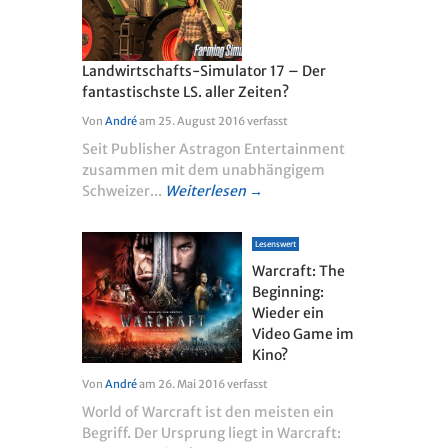
Landwirtschafts-Simulator 17 – Der
fantastischste LS. aller Zeiten?
Von
André
am
25. August 2016
verfasst
Seit Publisher Astragon Entertainment
zusammen mit dem unabhängigem
Schweizer...
Weiterlesen →
Lesenswert
Warcraft: The
Beginning:
Wieder ein
Video Game im
Kino?
Von
André
am
26. Mai 2016
verfasst
World of Warcraft ist den meisten ein
Begriff. Der Ursprung liegt in Warcraft: