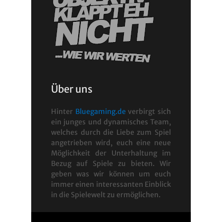
Über uns
Hinter
Bluegaming.de
verbirgt sich
ein junges und dynamisches Team,
welches durch die Liebe zum Spiel
angetrieben wird, euch eine neue
Möglichkeit der Unterhaltung im
Bezug auf Spiele zu bieten. Wir
geben was wir können um euch
immer einen interessanten Einblick
in die Spielewelt zu ermöglichen.