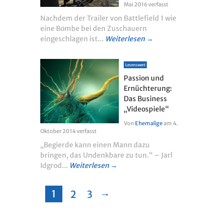
Mai 2016
verfasst
Nachdem der Trailer von Battlefield 1 wie
eine Bombe bei den Zuschauern
eingeschlagen ist...
Weiterlesen →
Lesenswert
Passion und
Ernüchterung:
Das Business
„Videospiele“
Von
Ehemalige
am
4.
Oktober 2014
verfasst
„Begierde kann einen Mann dazu
bringen, das Undenkbare zu tun.“ – Jarl
Idgrod...
Weiterlesen →
→
1
2
3