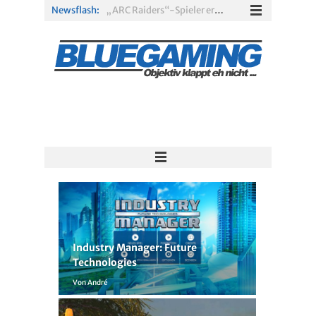
Newsflash:
„ARC Raiders“-Spieler erhalten exklusives Outfit für „The Finals“
PS Plus Extra und Premium: Erste Abgänge für August 2026 bestätigt
Gamescom 2026: Sony fehlt zum siebten Mal in Folge
PS5-Disc vor dem Aus: Warum der Fan-Protest gegen Sony ins Leere läuft
„Borderlands 4“ trifft „Subnautica“: Kostenloses Update schickt euch in die Tiefsee
Xbox Game Pass: Diese neuen Spiele erscheinen im August 2026
Industry Manager: Future
Technologies
Von André