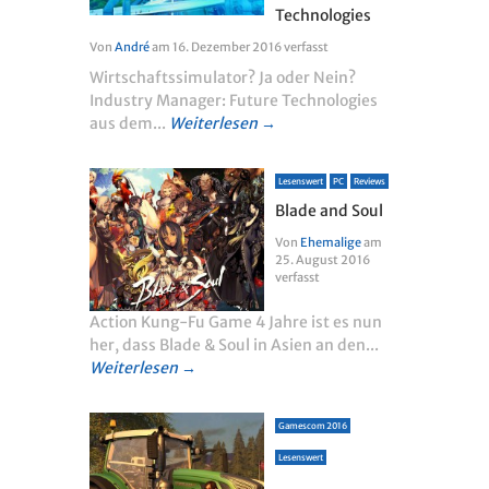
Technologies
Von
André
am
16. Dezember 2016
verfasst
Wirtschaftssimulator? Ja oder Nein?
Industry Manager: Future Technologies
aus dem...
Weiterlesen →
Lesenswert
PC
Reviews
Blade and Soul
Von
Ehemalige
am
25. August 2016
verfasst
Action Kung-Fu Game 4 Jahre ist es nun
her, dass Blade & Soul in Asien an den...
Weiterlesen →
Gamescom 2016
Lesenswert