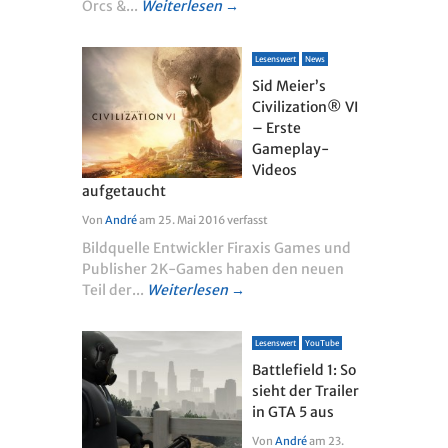
Orcs &...
Weiterlesen →
Lesenswert
News
Sid Meier’s
Civilization® VI
– Erste
Gameplay-
Videos
aufgetaucht
Von
André
am
25. Mai 2016
verfasst
Bildquelle Entwickler Firaxis Games und
Publisher 2K-Games haben den neuen
Teil der...
Weiterlesen →
Lesenswert
YouTube
Battlefield 1: So
sieht der Trailer
in GTA 5 aus
Von
André
am
23.