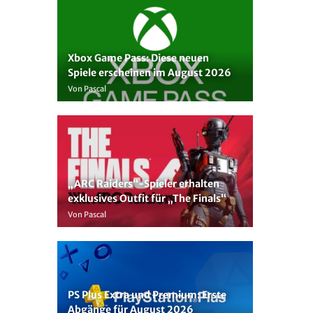
Xbox Game Pass: Diese neuen
Spiele erscheinen im August 2026
Von Pascal
„ARC Raiders“-Spieler erhalten
exklusives Outfit für „The Finals“
Von Pascal
PS Plus Extra und Premium: Erste
Abgänge für August 2026