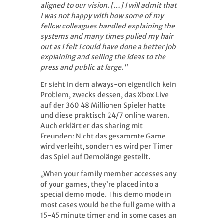
aligned to our vision. […] I will admit that
I was not happy with how some of my
fellow colleagues handled explaining the
systems and many times pulled my hair
out as I felt I could have done a better job
explaining and selling the ideas to the
press and public at large.“
Er sieht in dem always-on eigentlich kein
Problem, zwecks dessen, das Xbox Live
auf der 360 48 Millionen Spieler hatte
und diese praktisch 24/7 online waren.
Auch erklärt er das sharing mit
Freunden: Nicht das gesammte Game
wird verleiht, sondern es wird per Timer
das Spiel auf Demolänge gestellt.
„When your family member accesses any
of your games, they’re placed into a
special demo mode. This demo mode in
most cases would be the full game with a
15-45 minute timer and in some cases an