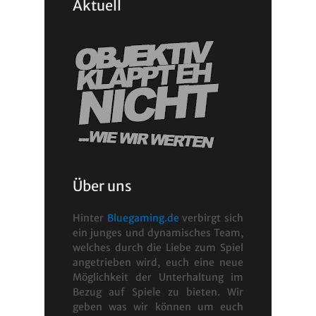
Aktuell
Über uns
Hinter
Bluegaming.de
verbirgt sich
ein junges und dynamisches Team,
welches durch die Liebe zum Spiel
angetrieben wird, euch eine neue
Möglichkeit der Unterhaltung im
Bezug auf Spiele zu bieten. Wir
geben was wir können um euch