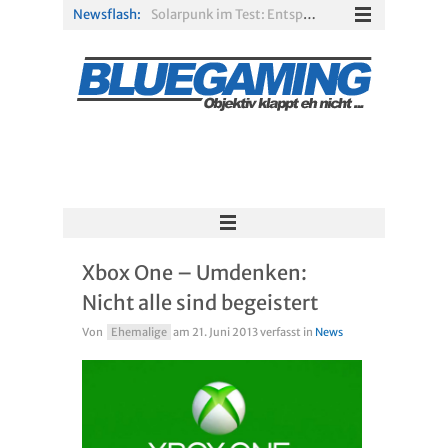
Newsflash:
Solarpunk im Test: Entspannter Aufbau über den Wolken
Xbox Game Pass: Diese neuen Spiele erscheinen im August 2026
„ARC Raiders“-Spieler erhalten exklusives Outfit für „The Finals“
PS Plus Extra und Premium: Erste Abgänge für August 2026 bestätigt
Gamescom 2026: Sony fehlt zum siebten Mal in Folge
R.E.P.O. im Test: Chaos, Koop und viel Spannung
Xbox One – Umdenken:
Nicht alle sind begeistert
Von
Ehemalige
am
21. Juni 2013
verfasst in
News