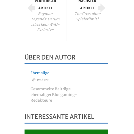
VERHERIGER
NÄCHSTER
ARTIKEL
ARTIKEL
Rayman
The Crew ohne
Legends: Darum
Spielerlimit?
ist es kein WiiU-
Exclusive
ÜBER DEN AUTOR
Ehemalige
Website
Gesammelte Beiträge
ehemaliger Bluegaming-
Redakteure
INTERESSANTE ARTIKEL