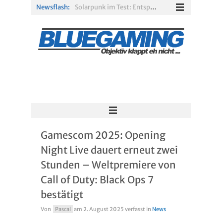
Newsflash:
Solarpunk im Test: Entspannter Aufbau über den Wolken
Xbox Game Pass: Diese neuen Spiele erscheinen im August 2026
„ARC Raiders“-Spieler erhalten exklusives Outfit für „The Finals“
PS Plus Extra und Premium: Erste Abgänge für August 2026 bestätigt
Gamescom 2026: Sony fehlt zum siebten Mal in Folge
R.E.P.O. im Test: Chaos, Koop und viel Spannung
Gamescom 2025: Opening
Night Live dauert erneut zwei
Stunden – Weltpremiere von
Call of Duty: Black Ops 7
bestätigt
Von
Pascal
am
2. August 2025
verfasst in
News