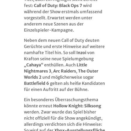
fest:
Call of Duty: Black Ops 7
wird
während der Show erstmals umfassend
vorgestellt. Erwartet werden unter
anderem neue Szenen aus der
Einzelspieler-Kampagne.
Neben dem neuen Call of Duty deuten
Gerüchte und erste Hinweise auf weitere
namhafte Titel hin. So soll
Inzoi
von
Krafton seine neue Spielumgebung
„Cahaya“
enthüllen. Auch
Little
Nightmares 3
,
Arc Raiders
,
The Outer
Worlds 2
und möglicherweise sogar
Battlefield 6
gelten als heiße Kandidaten
für einen Auftritt auf der Bühne.
Ein besonderes Überraschungsthema
könnte erneut
Hollow Knight: Silksong
werden. Zwar wurde das Spiel bisher
nicht offiziell für die Show angekündigt,
allerdings verdichten sich die Hinweise:
So wird auf der
Xbox-Ausstellungsfläche