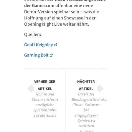
der Gamescom
offenbar eine neue
Demo-Version spielbar sein – was die
Hoffnung auf einen Showcase in der
Opening Night Live weiter nährt.
Quellen:
Geoff Keighley
Gaming Bolt
VERHERIGER
NÄCHSTER
ARTIKEL
ARTIKEL
itch.io und
Urteil des
Steam entfernt
Bundesgerichtshofs:
anzügliche
Cheat-Software
Spieleinhalte
bei
aus der Suche
Singleplayer-
Spielen ist
rechtlich
zulässig