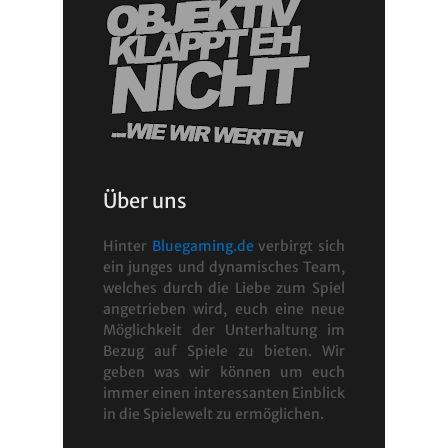
Über uns
Hinter
Bluegaming.de
verbirgt sich
ein junges und dynamisches Team,
welches durch die Liebe zum Spiel
angetrieben wird, euch eine neue
Möglichkeit der Unterhaltung im
Bezug auf Spiele zu bieten. Wir
geben was wir können um euch
immer einen interessanten Einblick
in die Spielewelt zu ermöglichen.