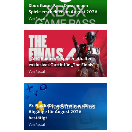
Xbox Game Pass: Diese neuen
Spiele erscheinen im August 2026
Von Pascal
„ARC Raiders“-Spieler erhalten
exklusives Outfit für „The Finals“
Von Pascal
PS Plus Extra und Premium: Erste
Abgänge für August 2026
bestätigt
Von Pascal