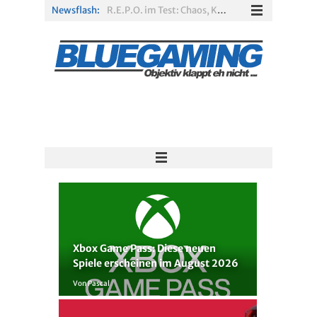
Newsflash:
R.E.P.O. im Test: Chaos, Koop und viel Spannung
Solarpunk im Test: Entspannter Aufbau über den Wolken
Xbox Game Pass: Diese neuen Spiele erscheinen im August 2026
„ARC Raiders“-Spieler erhalten exklusives Outfit für „The Finals“
PS Plus Extra und Premium: Erste Abgänge für August 2026 bestätigt
Escape Simulator 2 im Test: Knifflige Rätsel im neuen Gewand
Xbox Game Pass: Diese neuen
Spiele erscheinen im August 2026
Von Pascal