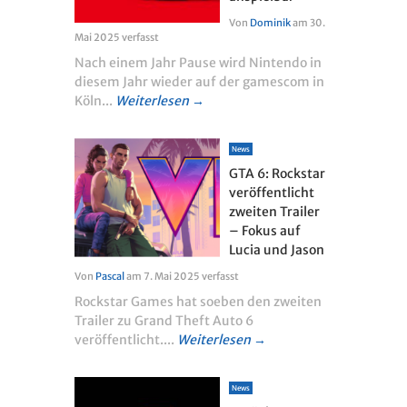
Von
Dominik
am
30.
Mai 2025
verfasst
Nach einem Jahr Pause wird Nintendo in
diesem Jahr wieder auf der gamescom in
Köln...
Weiterlesen →
News
GTA 6: Rockstar
veröffentlicht
zweiten Trailer
– Fokus auf
Lucia und Jason
Von
Pascal
am
7. Mai 2025
verfasst
Rockstar Games hat soeben den zweiten
Trailer zu Grand Theft Auto 6
veröffentlicht....
Weiterlesen →
News