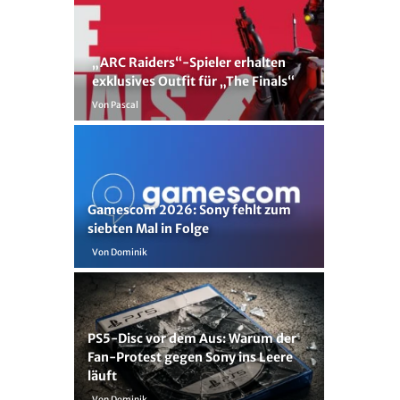
„ARC Raiders“-Spieler erhalten
exklusives Outfit für „The Finals“
Von Pascal
Gamescom 2026: Sony fehlt zum
siebten Mal in Folge
Von Dominik
PS5-Disc vor dem Aus: Warum der
Fan-Protest gegen Sony ins Leere
läuft
Von Dominik