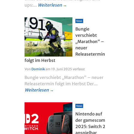
ups:...
Weiterlesen →
News
Bungie
verschiebt
„Marathon“ –
neuer
Releasetermin
folgt im Herbst
Von
Dominik
am
19. Juni 2025
verfasst
Bungie verschiebt „Marathon“ – neuer
Releasetermin folgt im Herbst Der...
Weiterlesen →
News
Nintendo auf
der gamescom
2025: Switch 2
anspielbar