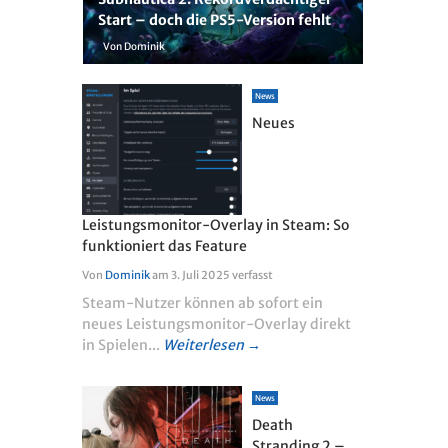
Start – doch die PS5-Version fehlt
Von Dominik
News
Neues
Leistungsmonitor-Overlay in Steam: So
funktioniert das Feature
Von
Dominik
am
3. Juli 2025
verfasst
Steam-Nutzer können ab sofort ein
neues Leistungsmonitor-Overlay direkt
in Spielen...
Weiterlesen →
News
Death
Stranding 2 –