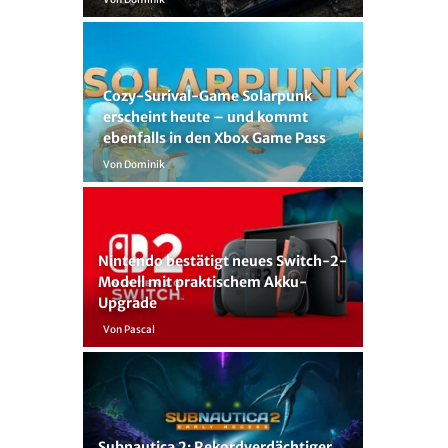
Cozy-Surival-Game Solarpunk
erscheint heute – und kommt
ebenfalls in den Xbox Game Pass
Von Dominik
Nintendo bestätigt neues Switch-2-
Modell mit praktischem Akku-
Upgrade
Von Pascal
Subnautica 2: Rekordverdächtiger