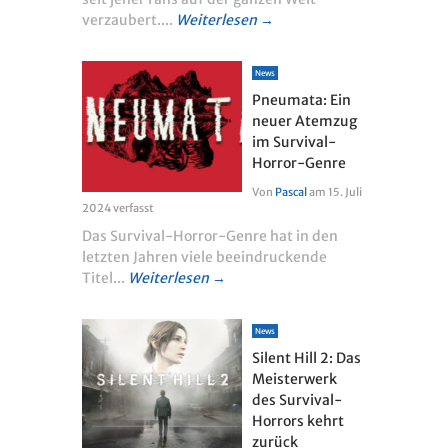
verzaubert....
Weiterlesen →
News
Pneumata: Ein
neuer Atemzug
im Survival-
Horror-Genre
Von
Pascal
am
15. Juli
2024
verfasst
Das Survival-Horror-Genre hat in den
letzten Jahren viele beeindruckende
Titel...
Weiterlesen →
News
Silent Hill 2: Das
Meisterwerk
des Survival-
Horrors kehrt
zurück