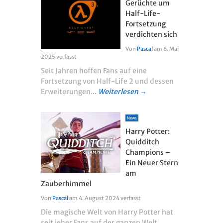
Gerüchte um
Half-Life-
Fortsetzung
verdichten sich
Von
Pascal
am
6. Mai
2025
verfasst
Seit Jahren hoffen Fans auf eine
Fortsetzung von Half-Life 2 und dessen
Erweiterungen...
Weiterlesen →
News
Harry Potter:
Quidditch
Champions –
Ein Neuer Stern
am
Zauberhimmel
Von
Pascal
am
4. August 2024
verfasst
Die magische Welt von Harry Potter hat
seit jeher Fans auf der ganzen Welt