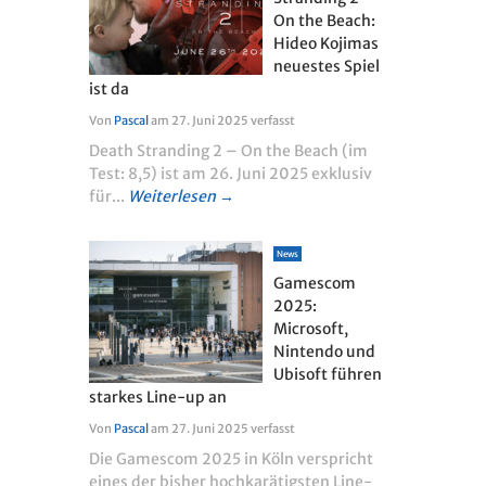
On the Beach:
Hideo Kojimas
neuestes Spiel
ist da
Von
Pascal
am
27. Juni 2025
verfasst
Death Stranding 2 – On the Beach (im
Test: 8,5) ist am 26. Juni 2025 exklusiv
für...
Weiterlesen →
News
Gamescom
2025:
Microsoft,
Nintendo und
Ubisoft führen
starkes Line-up an
Von
Pascal
am
27. Juni 2025
verfasst
Die Gamescom 2025 in Köln verspricht
eines der bisher hochkarätigsten Line-