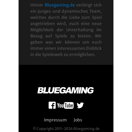
Hinter
Bluegaming.de
verbirgt sich
ein junges und dynamisches Team,
welches durch die Liebe zum Spiel
angetrieben wird, euch eine neue
Möglichkeit der Unterhaltung im
Bezug auf Spiele zu bieten. Wir
geben was wir können um euch
immer einen interessanten Einblick
in die Spielewelt zu ermöglichen.
Impressum
Jobs
© Copyright 2011-2026 Bluegaming.de