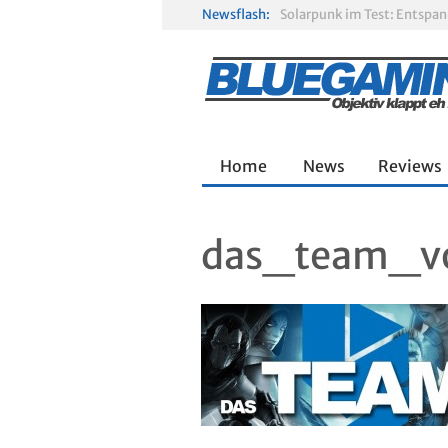
Newsflash:
Solarpunk im Test: Entspa
Gamescom 2026: Sony fehlt
R.E.P.O. im Test: Chaos, K
Home
News
Reviews
das_team_v