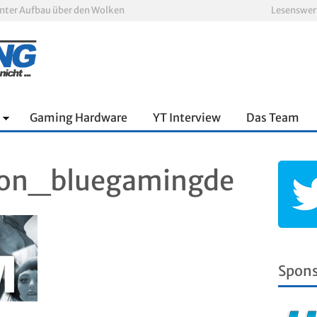
nnter Aufbau über den Wolken
Lesenswer
Xbox Game Pass: Diese neuen Spiele erscheinen im August 2026
„ARC Raiders“-Spieler erhalten exklusives Outfit für „The Finals“
PS Plus Extra und Premium: Erste Abgänge für August 2026 bestätigt
 zum siebten Mal in Folge
oop und viel Spannung
Gaming Hardware
YT Interview
Das Team
on_bluegamingde
Spon