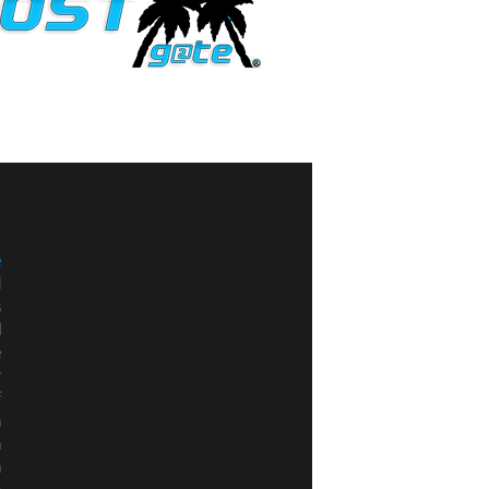
e
d
s
l
e
r
f
n
h
n