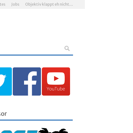
tes
Jobs
Objektiv klappt eh nicht…
sor