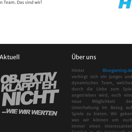
 Team. Das sind wir!
Aktuell
Über uns
Hinter
Bluegaming.d
verbirgt sich ein junges un
dynamisches Team, welche
durch die Liebe zum Spie
angetrieben wird, euch ein
neue Möglichkeit de
Unterhaltung im Bezug au
Spiele zu bieten. Wir gebe
was wir können um euc
immer einen interessante