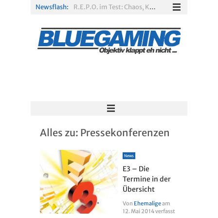
Newsflash:
R.E.P.O. im Test: Chaos, Koop und viel Spannung
Solarpunk im Test: Entspannter Aufbau über den Wolken
Xbox Game Pass: Diese neuen Spiele erscheinen im August 2026
„ARC Raiders“-Spieler erhalten exklusives Outfit für „The Finals“
PS Plus Extra und Premium: Erste Abgänge für August 2026 bestätigt
Escape Simulator 2 im Test: Knifflige Rätsel im neuen Gewand
Alles zu:
Pressekonferenzen
News
E3 – Die
Termine in der
Übersicht
Von
Ehemalige
am
12. Mai 2014
verfasst