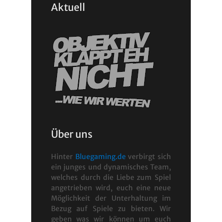
Aktuell
Über uns
Hinter
Bluegaming.de
verbirgt sich
ein junges und dynamisches Team,
welches durch die Liebe zum Spiel
angetrieben wird, euch eine neue
Möglichkeit der Unterhaltung im
Bezug auf Spiele zu bieten. Wir
geben was wir können um euch