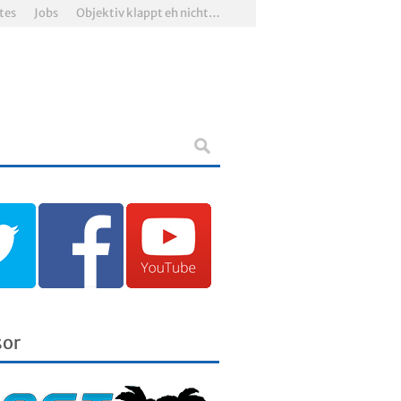
tes
Jobs
Objektiv klappt eh nicht…
sor