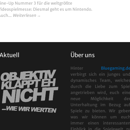
Line-Up Nummer 3 für die weltgrößte
Videospielmesse: Diesmal geht es um Nintendo.
Auch...
Weiterlesen →
Aktuell
Über uns
Hinter
Bluegaming.d
verbirgt sich ein junges un
dynamisches Team, welche
durch die Liebe zum Spie
angetrieben wird, euch ein
neue Möglichkeit de
Unterhaltung im Bezug au
Spiele zu bieten. Wir gebe
was wir können um euc
immer einen interessante
Einblick in die Spielewelt z