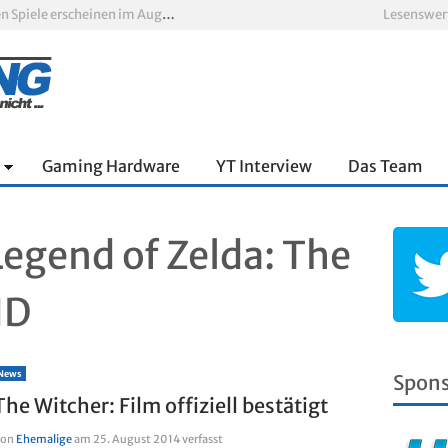
Xbox Game Pass: Diese neuen Spiele erscheinen im August 2026
Lesenswer
„ARC Raiders“-Spieler erhalten exklusives Outfit für „The Finals“
PS Plus Extra und Premium: Erste Abgänge für August 2026 bestätigt
 zum siebten Mal in Folge
PS5-Disc vor dem Aus: Warum der Fan-Protest gegen Sony ins Leere läuft
nnter Aufbau über den Wolken
Gaming Hardware
YT Interview
Das Team
egend of Zelda: The
HD
News
Spon
The Witcher: Film offiziell bestätigt
Von
Ehemalige
am
25. August 2014
verfasst