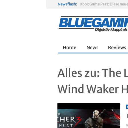
Newsflash:
Gamescom 2026: Sony fehlt
Solarpunk im Test: Entspa
Home
News
Reviews
Alles zu:
The L
Wind Waker 