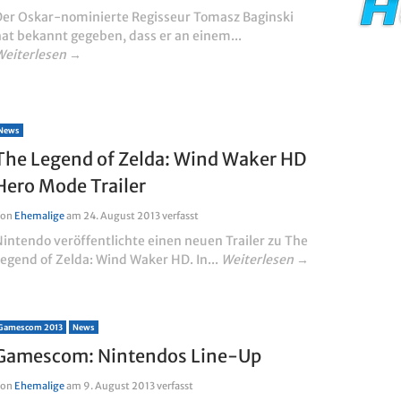
Der Oskar-nominierte Regisseur Tomasz Baginski
at bekannt gegeben, dass er an einem...
Weiterlesen →
News
The Legend of Zelda: Wind Waker HD
Hero Mode Trailer
Von
Ehemalige
am
24. August 2013
verfasst
intendo veröffentlichte einen neuen Trailer zu The
egend of Zelda: Wind Waker HD. In...
Weiterlesen →
Gamescom 2013
News
Gamescom: Nintendos Line-Up
Von
Ehemalige
am
9. August 2013
verfasst