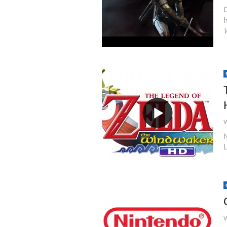
h
N
L