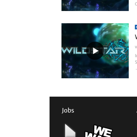
S
Jobs