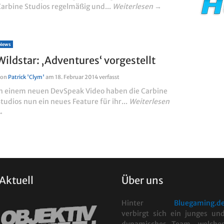
Carbine Studios regelmäßig und...
Weiterlesen →
News
Wildstar: ‚Adventures‘ vorgestellt
Von
Patrick 'Clym'
am
18. Februar 2014
verfasst
In einem neuen DevSpeak Video haben die Carbine
tudios nun ein neues Feature für ihr...
Weiterlesen
→
Aktuell
Über uns
Hinter
Bluegaming.d
verbirgt sich ein junges un