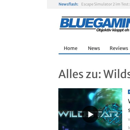
Newsflash:
R.E.P.O. im Test: Chaos, K
Solarpunk im Test: Entspa
Home
News
Reviews
Alles zu:
Wilds