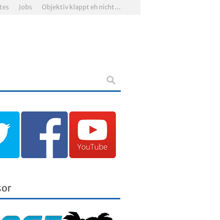
tes
Jobs
Objektiv klappt eh nicht…
sor