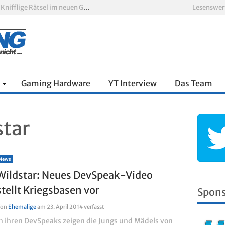
Escape Simulator 2 im Test: Knifflige Rätsel im neuen Gewand
Lesenswer
oop und viel Spannung
nnter Aufbau über den Wolken
Xbox Game Pass: Diese neuen Spiele erscheinen im August 2026
„ARC Raiders“-Spieler erhalten exklusives Outfit für „The Finals“
RV There Yet? im Test: Chaotischer Roadtrip mit Freunden
Gaming Hardware
YT Interview
Das Team
tar
News
Wildstar: Neues DevSpeak-Video
stellt Kriegsbasen vor
Spon
Von
Ehemalige
am
23. April 2014
verfasst
In ihren DevSpeaks zeigen die Jungs und Mädels von