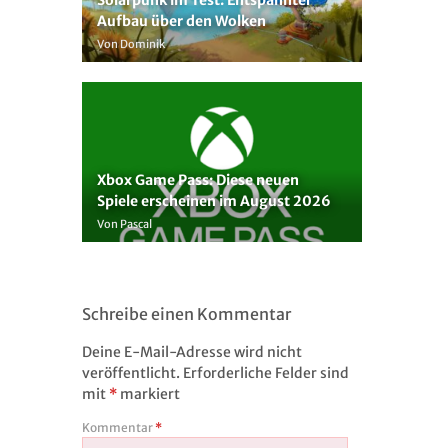
Aufbau über den Wolken
Von Dominik
Xbox Game Pass: Diese neuen
Spiele erscheinen im August 2026
Von Pascal
Schreibe einen Kommentar
Deine E-Mail-Adresse wird nicht
veröffentlicht.
Erforderliche Felder sind
mit
*
markiert
Kommentar
*