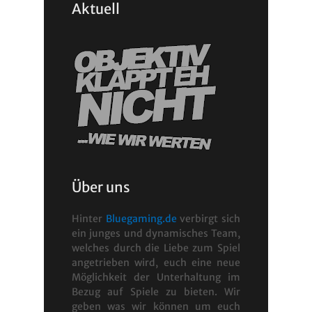
Aktuell
Über uns
Hinter
Bluegaming.de
verbirgt sich
ein junges und dynamisches Team,
welches durch die Liebe zum Spiel
angetrieben wird, euch eine neue
Möglichkeit der Unterhaltung im
Bezug auf Spiele zu bieten. Wir
geben was wir können um euch