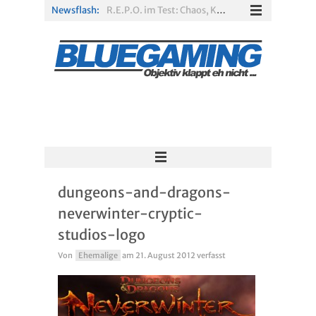
Newsflash:
R.E.P.O. im Test: Chaos, Koop und viel Spannung
Solarpunk im Test: Entspannter Aufbau über den Wolken
Xbox Game Pass: Diese neuen Spiele erscheinen im August 2026
„ARC Raiders“-Spieler erhalten exklusives Outfit für „The Finals“
PS Plus Extra und Premium: Erste Abgänge für August 2026 bestätigt
Escape Simulator 2 im Test: Knifflige Rätsel im neuen Gewand
dungeons-and-dragons-
neverwinter-cryptic-
studios-logo
Von
Ehemalige
am
21. August 2012
verfasst