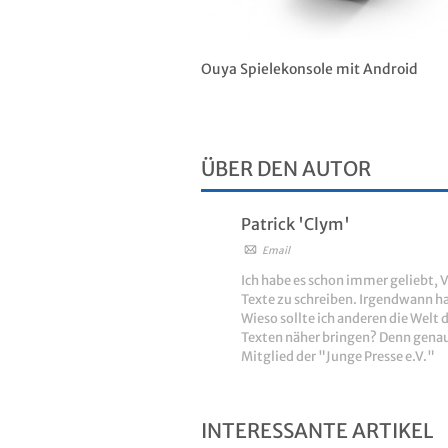
Ouya Spielekonsole mit Android
ÜBER DEN AUTOR
Patrick 'Clym'
Email
Ich habe es schon immer geliebt, V
Texte zu schreiben. Irgendwann ha
Wieso sollte ich anderen die Welt 
Texten näher bringen? Denn genau 
Mitglied der "Junge Presse e.V."
INTERESSANTE ARTIKEL