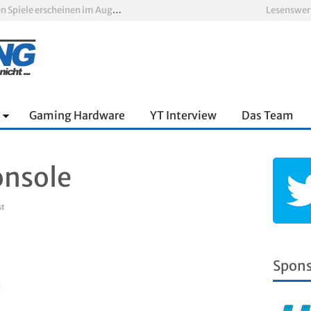
Xbox Game Pass: Diese neuen Spiele erscheinen im August 2026
Lesenswer
„ARC Raiders“-Spieler erhalten exklusives Outfit für „The Finals“
PS Plus Extra und Premium: Erste Abgänge für August 2026 bestätigt
 zum siebten Mal in Folge
PS5-Disc vor dem Aus: Warum der Fan-Protest gegen Sony ins Leere läuft
nnter Aufbau über den Wolken
Gaming Hardware
YT Interview
Das Team
onsole
st
Spon