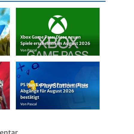
Xbox Game Pass: Diese neuen
Spiele erscheinen im August 2026
Von Pascal
PS Plus Extra und Premium: Erste
Abgänge für August 2026
bestätigt
Von Pascal
entar