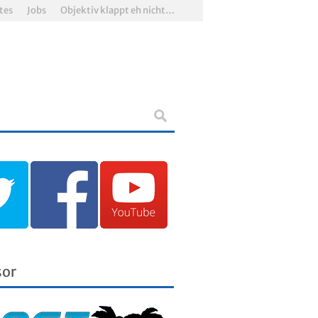
tes
Jobs
Objektiv klappt eh nicht…
sor