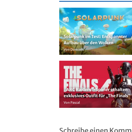
Solarpunk im Test: Entspannter
Aufbau über den Wolken
Von Dominik
„ARC Raiders“-Spieler erhalten
exklusives Outfit für „The Finals“
Von Pascal
Schreibe einen Komm