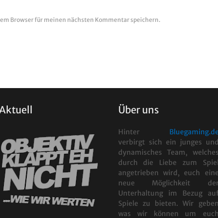
esem Browser für meinen nächsten Kommentar speichern.
Aktuell
Über uns
Hinter
Bluegaming.d
verbirgt sich ein junges un
dynamisches Team, welche
durch die Liebe zum Spie
angetrieben wird, euch ein
neue Möglichkeit de
Unterhaltung im Bezug au
Spiele zu bieten. Wir gebe
was wir können um euc