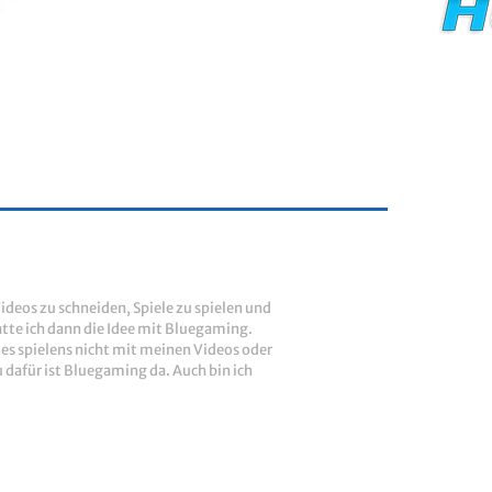
ideos zu schneiden, Spiele zu spielen und
tte ich dann die Idee mit Bluegaming.
des spielens nicht mit meinen Videos oder
dafür ist Bluegaming da. Auch bin ich