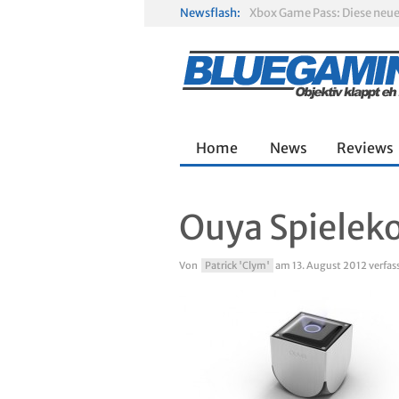
Newsflash:
Gamescom 2026: Sony fehlt
Solarpunk im Test: Entspa
Home
News
Reviews
Ouya Spielek
Von
Patrick 'Clym'
am
13. August 2012
verfas