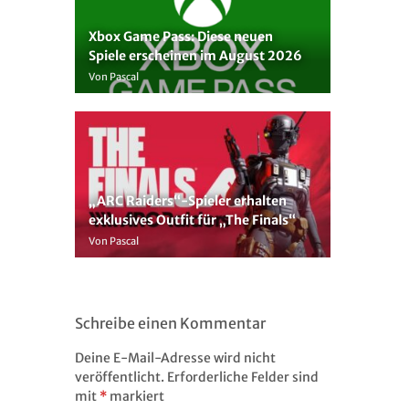
Xbox Game Pass: Diese neuen
Spiele erscheinen im August 2026
Von Pascal
„ARC Raiders“-Spieler erhalten
exklusives Outfit für „The Finals“
Von Pascal
Schreibe einen Kommentar
Deine E-Mail-Adresse wird nicht
veröffentlicht.
Erforderliche Felder sind
mit
*
markiert