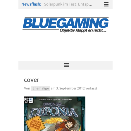
Newsflash:
Solarpunk im Test: Entspannter Aufbau über den Wolken
Xbox Game Pass: Diese neuen Spiele erscheinen im August 2026
„ARC Raiders“-Spieler erhalten exklusives Outfit für „The Finals“
PS Plus Extra und Premium: Erste Abgänge für August 2026 bestätigt
Gamescom 2026: Sony fehlt zum siebten Mal in Folge
R.E.P.O. im Test: Chaos, Koop und viel Spannung
cover
Von
Ehemalige
am
3. September 2012
verfasst