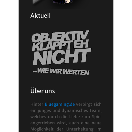
Aktuell
Über uns
Hinter
Bluegaming.de
verbirgt sich
ein junges und dynamisches Team,
welches durch die Liebe zum Spiel
angetrieben wird, euch eine neue
Möglichkeit der Unterhaltung im