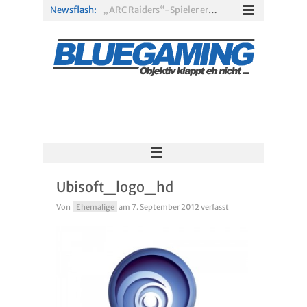
Newsflash:
„ARC Raiders“-Spieler erhalten exklusives Outfit für „The Finals“
PS Plus Extra und Premium: Erste Abgänge für August 2026 bestätigt
Gamescom 2026: Sony fehlt zum siebten Mal in Folge
PS5-Disc vor dem Aus: Warum der Fan-Protest gegen Sony ins Leere läuft
„Borderlands 4“ trifft „Subnautica“: Kostenloses Update schickt euch in die Tiefsee
Xbox Game Pass: Diese neuen Spiele erscheinen im August 2026
Ubisoft_logo_hd
Von
Ehemalige
am
7. September 2012
verfasst