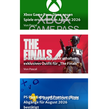
Xbox Game Pass: Diese neuen
Spiele erscheinen im August 2026
Von Pascal
„ARC Raiders“-Spieler erhalten
exklusives Outfit für „The Finals“
Von Pascal
PS Plus Extra und Premium: Erste
Abgänge für August 2026
bestätigt