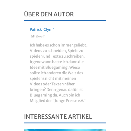
ÜBER DEN AUTOR
Patrick 'Clym'
Email
Ich habe es schon immer geliebt,
Videos zu schneiden, Spiele zu
spielen und Texte zu schreiben.
Irgendwann hatte ich dann die
Idee mit Bluegaming. Wieso
sollte ich anderen die Welt des
spielens nicht mit meinen
Videos oder Texten näher
bringen? Denn genau dafür ist
Bluegaming da. Auch bin ich
Mitglied der "Junge Presse e.V."
INTERESSANTE ARTIKEL