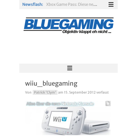
Newsflash:
Xbox Game Pass: Diese neuen Spiele erscheinen im August 2026
„ARC Raiders“-Spieler erhalten exklusives Outfit für „The Finals“
PS Plus Extra und Premium: Erste Abgänge für August 2026 bestätigt
Gamescom 2026: Sony fehlt zum siebten Mal in Folge
PS5-Disc vor dem Aus: Warum der Fan-Protest gegen Sony ins Leere läuft
Solarpunk im Test: Entspannter Aufbau über den Wolken
wiiu_bluegaming
Von
Patrick 'Clym'
am
15. September 2012
verfasst