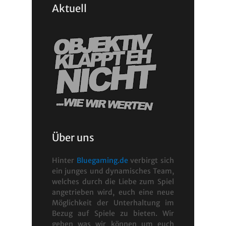
Aktuell
Über uns
Hinter
Bluegaming.de
verbirgt sich
ein junges und dynamisches Team,
welches durch die Liebe zum Spiel
angetrieben wird, euch eine neue
Möglichkeit der Unterhaltung im
Bezug auf Spiele zu bieten. Wir
geben was wir können um euch