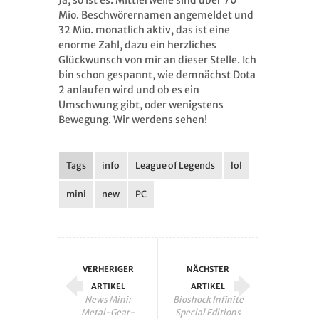
Ja, so ist es. Mittlerweile sind über 70
Mio. Beschwörernamen angemeldet und
32 Mio. monatlich aktiv, das ist eine
enorme Zahl, dazu ein herzliches
Glückwunsch von mir an dieser Stelle. Ich
bin schon gespannt, wie demnächst Dota
2 anlaufen wird und ob es ein
Umschwung gibt, oder wenigstens
Bewegung. Wir werdens sehen!
Tags
info
League of Legends
lol
mini
new
PC
VERHERIGER
NÄCHSTER
ARTIKEL
ARTIKEL
News Mini:
Bioshock Infinite
Metal-Gear-
Special Editions