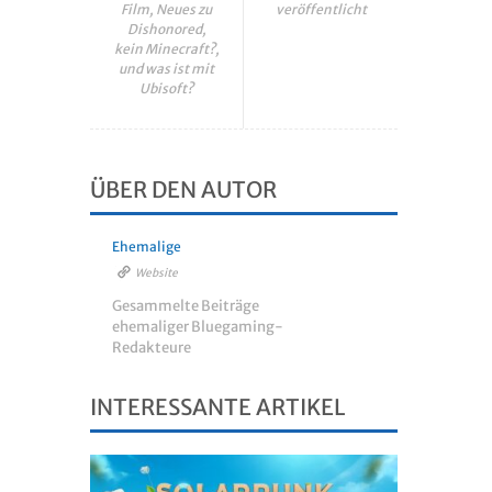
Film, Neues zu
veröffentlicht
Dishonored,
kein Minecraft?,
und was ist mit
Ubisoft?
ÜBER DEN AUTOR
Ehemalige
Website
Gesammelte Beiträge
ehemaliger Bluegaming-
Redakteure
INTERESSANTE ARTIKEL