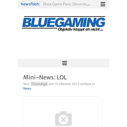
Newsflash:
Xbox Game Pass: Diese neuen Spiele erscheinen im August 2026
„ARC Raiders“-Spieler erhalten exklusives Outfit für „The Finals“
PS Plus Extra und Premium: Erste Abgänge für August 2026 bestätigt
Gamescom 2026: Sony fehlt zum siebten Mal in Folge
PS5-Disc vor dem Aus: Warum der Fan-Protest gegen Sony ins Leere läuft
Solarpunk im Test: Entspannter Aufbau über den Wolken
Mini-News: LOL
Von
Ehemalige
am
13. Oktober 2012
verfasst in
News