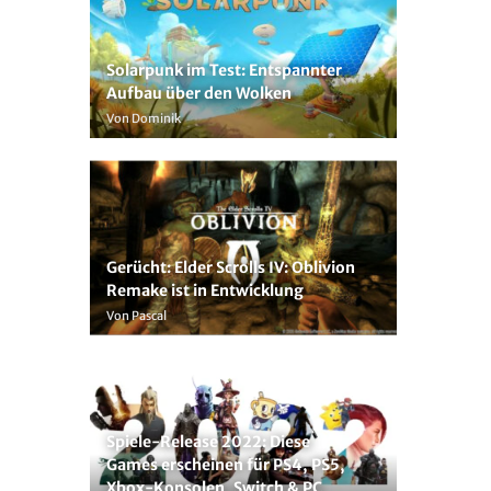
Solarpunk im Test: Entspannter
Aufbau über den Wolken
Von Dominik
Gerücht: Elder Scrolls IV: Oblivion
Remake ist in Entwicklung
Von Pascal
Spiele-Release 2022: Diese
Games erscheinen für PS4, PS5,
Xbox-Konsolen, Switch & PC