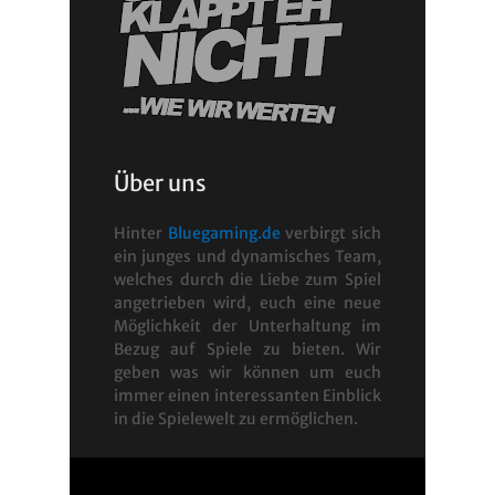
Über uns
Hinter
Bluegaming.de
verbirgt sich
ein junges und dynamisches Team,
welches durch die Liebe zum Spiel
angetrieben wird, euch eine neue
Möglichkeit der Unterhaltung im
Bezug auf Spiele zu bieten. Wir
geben was wir können um euch
immer einen interessanten Einblick
in die Spielewelt zu ermöglichen.