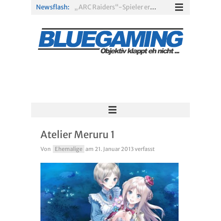
Newsflash:
„ARC Raiders“-Spieler erhalten exklusives Outfit für „The Finals“
PS Plus Extra und Premium: Erste Abgänge für August 2026 bestätigt
Gamescom 2026: Sony fehlt zum siebten Mal in Folge
PS5-Disc vor dem Aus: Warum der Fan-Protest gegen Sony ins Leere läuft
„Borderlands 4“ trifft „Subnautica“: Kostenloses Update schickt euch in die Tiefsee
Xbox Game Pass: Diese neuen Spiele erscheinen im August 2026
Atelier Meruru 1
Von
Ehemalige
am
21. Januar 2013
verfasst