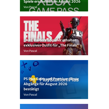
Spiele erscheinen im August 2026
Von Pascal
„ARC Raiders“-Spieler erhalten
exklusives Outfit für „The Finals“
Von Pascal
PS Plus Extra und Premium: Erste
Abgänge für August 2026
bestätigt
Von Pascal