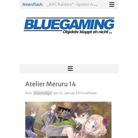
Newsflash:
„ARC Raiders“-Spieler erhalten exklusives Outfit für „The Finals“
PS Plus Extra und Premium: Erste Abgänge für August 2026 bestätigt
Gamescom 2026: Sony fehlt zum siebten Mal in Folge
PS5-Disc vor dem Aus: Warum der Fan-Protest gegen Sony ins Leere läuft
„Borderlands 4“ trifft „Subnautica“: Kostenloses Update schickt euch in die Tiefsee
Xbox Game Pass: Diese neuen Spiele erscheinen im August 2026
Atelier Meruru 14
Von
Ehemalige
am
21. Januar 2013
verfasst