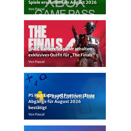
Spiele erscheinen im August 2026
Von Pascal
„ARC Raiders“-Spieler erhalten
exklusives Outfit für „The Finals“
Von Pascal
PS Plus Extra und Premium: Erste
Abgänge für August 2026
bestätigt
Von Pascal