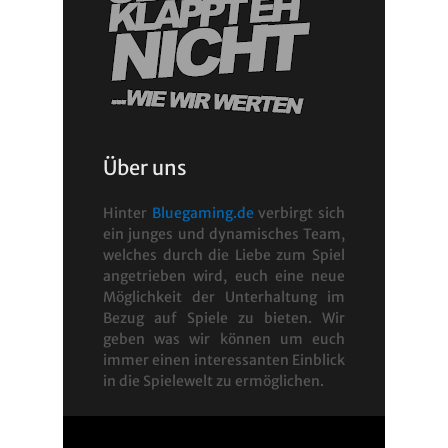
Über uns
Hinter
Bluegaming.de
verbirgt sich
ein junges und dynamisches Team,
welches durch die Liebe zum Spiel
angetrieben wird, euch eine neue
Möglichkeit der Unterhaltung im
Bezug auf Spiele zu bieten. Wir
geben was wir können um euch
immer einen interessanten Einblick
in die Spielewelt zu ermöglichen.