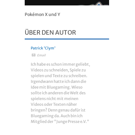
Pokémon X und Y
ÜBER DEN AUTOR
Patrick 'Clym'
Email
Ich habe es schon immer geliebt,
Videos zu schneiden, Spiele zu
spielen und Texte zu schreiben.
Irgendwann hatte ich dann die
Idee mit Bluegaming. Wieso
sollte ich anderen die Welt des
spielens nicht mit meinen
Videos oder Texten näher
bringen? Denn genau dafür ist
Bluegaming da. Auch bin ich
Mitglied der "Junge Presse e.V."