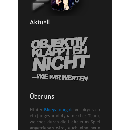
Aktuell
Über uns
Hinter
Bluegaming.de
verbirgt sich
ein junges und dynamisches Team,
welches durch die Liebe zum Spiel
angetrieben wird, euch eine neue