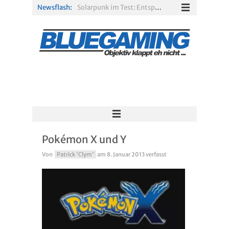
Newsflash:
Solarpunk im Test: Entspannter Aufbau über den Wolken
Xbox Game Pass: Diese neuen Spiele erscheinen im August 2026
„ARC Raiders“-Spieler erhalten exklusives Outfit für „The Finals“
PS Plus Extra und Premium: Erste Abgänge für August 2026 bestätigt
Gamescom 2026: Sony fehlt zum siebten Mal in Folge
R.E.P.O. im Test: Chaos, Koop und viel Spannung
Pokémon X und Y
Von
Patrick 'Clym'
am
8. Januar 2013
verfasst