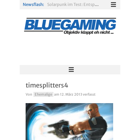
Newsflash:
Solarpunk im Test: Entspannter Aufbau über den Wolken
Xbox Game Pass: Diese neuen Spiele erscheinen im August 2026
„ARC Raiders“-Spieler erhalten exklusives Outfit für „The Finals“
PS Plus Extra und Premium: Erste Abgänge für August 2026 bestätigt
Gamescom 2026: Sony fehlt zum siebten Mal in Folge
R.E.P.O. im Test: Chaos, Koop und viel Spannung
timesplitters4
Von
Ehemalige
am
12. März 2013
verfasst