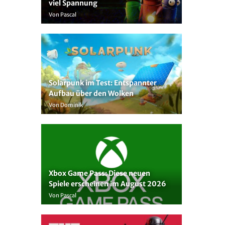
viel Spannung
Von Pascal
Solarpunk im Test: Entspannter
Aufbau über den Wolken
Von Dominik
Xbox Game Pass: Diese neuen
Spiele erscheinen im August 2026
Von Pascal