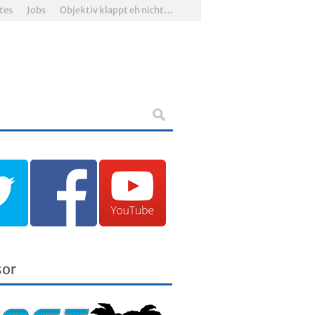
tes
Jobs
Objektiv klappt eh nicht…
sor