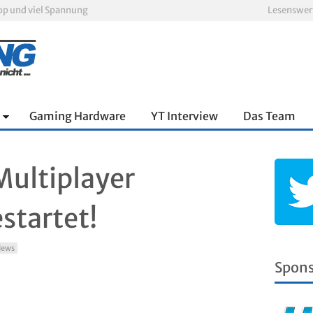
oop und viel Spannung
Lesenswer
nnter Aufbau über den Wolken
Xbox Game Pass: Diese neuen Spiele erscheinen im August 2026
„ARC Raiders“-Spieler erhalten exklusives Outfit für „The Finals“
PS Plus Extra und Premium: Erste Abgänge für August 2026 bestätigt
Escape Simulator 2 im Test: Knifflige Rätsel im neuen Gewand
Gaming Hardware
YT Interview
Das Team
Multiplayer
startet!
ews
Spon