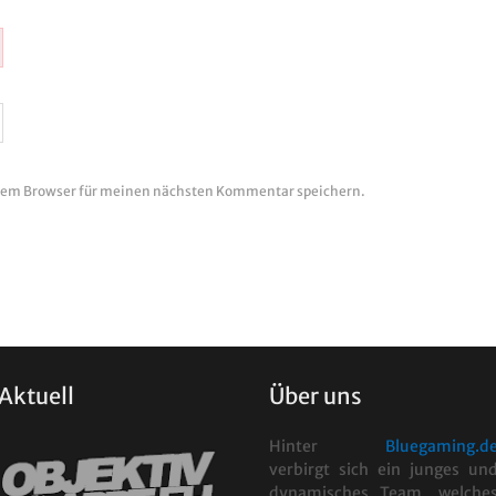
esem Browser für meinen nächsten Kommentar speichern.
Aktuell
Über uns
Hinter
Bluegaming.d
verbirgt sich ein junges un
dynamisches Team, welche