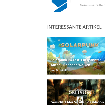
Gesammelte Beit
INTERESSANTE ARTIKEL
Solarpunk im Test: Entspannter
Aufbau über den Wolken
Von Dominik
Gerücht: Elder Scrolls IV: Oblivion