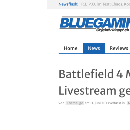
Newsflash:
R.E.P.O. im Test: Chaos, K
Solarpunk im Test: Entspa
Home
News
Reviews
Battlefield 4 
Livestream ge
Von
Ehemalige
am
11. Juni 2013
verfasst in
N