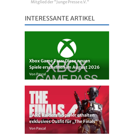
Mitglied der "Junge Presse e.V."
INTERESSANTE ARTIKEL
Xbox Game Pass: Diese neuen
Spiele erscheinen im August 2026
Von Pascal
„ARC Raiders“-Spieler erhalten
exklusives Outfit für „The Finals“
Von Pascal