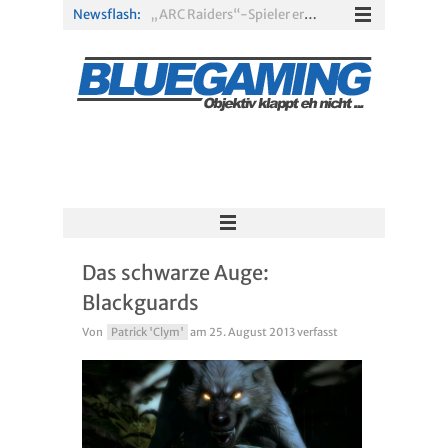
Newsflash:
„ARC Raiders“-Spieler erhalten exklusives Outfit für „The Finals“
PS Plus Extra und Premium: Erste Abgänge für August 2026 bestätigt
Gamescom 2026: Sony fehlt zum siebten Mal in Folge
PS5-Disc vor dem Aus: Warum der Fan-Protest gegen Sony ins Leere läuft
„Borderlands 4“ trifft „Subnautica“: Kostenloses Update schickt euch in die Tiefsee
Xbox Game Pass: Diese neuen Spiele erscheinen im August 2026
Das schwarze Auge:
Blackguards
Von
Patrick 'Clym'
am
25. August 2013
verfasst