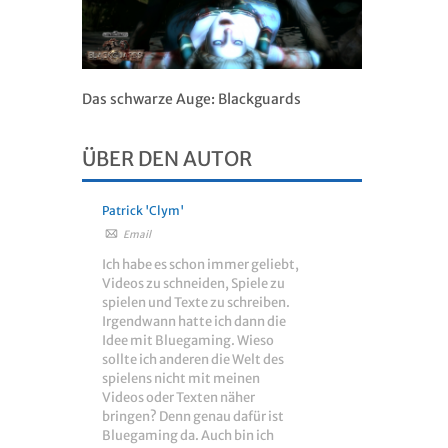
Das schwarze Auge: Blackguards
ÜBER DEN AUTOR
Patrick 'Clym'
Email
Ich habe es schon immer geliebt,
Videos zu schneiden, Spiele zu
spielen und Texte zu schreiben.
Irgendwann hatte ich dann die
Idee mit Bluegaming. Wieso
sollte ich anderen die Welt des
spielens nicht mit meinen
Videos oder Texten näher
bringen? Denn genau dafür ist
Bluegaming da. Auch bin ich