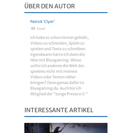
ÜBER DEN AUTOR
Patrick 'Clym'
Email
Ich habe es schon immer geliebt,
Videos zu schneiden, Spiele zu
spielen und Texte zu schreiben.
Irgendwann hatte ich dann die
Idee mit Bluegaming. Wieso
sollte ich anderen die Welt des
spielens nicht mit meinen
Videos oder Texten näher
bringen? Denn genau dafür ist
Bluegaming da. Auch bin ich
Mitglied der "Junge Presse e.V."
INTERESSANTE ARTIKEL