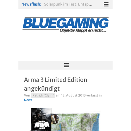
Newsflash:
Solarpunk im Test: Entspannter Aufbau über den Wolken
Xbox Game Pass: Diese neuen Spiele erscheinen im August 2026
„ARC Raiders“-Spieler erhalten exklusives Outfit für „The Finals“
PS Plus Extra und Premium: Erste Abgänge für August 2026 bestätigt
Gamescom 2026: Sony fehlt zum siebten Mal in Folge
R.E.P.O. im Test: Chaos, Koop und viel Spannung
Arma 3 Limited Edition
angekündigt
Von
Patrick 'Clym'
am
12. August 2013
verfasst in
News