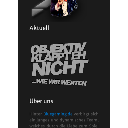
Aktuell
Über uns
Hinter
Bluegaming.de
verbirgt sich
ein junges und dynamisches Team,
welches durch die Liebe zum Spiel