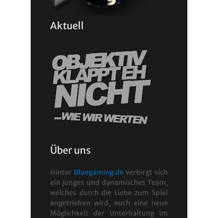
Aktuell
Über uns
Hinter
Bluegaming.de
verbirgt sich
ein junges und dynamisches Team,
welches durch die Liebe zum Spiel
angetrieben wird, euch eine neue
Möglichkeit der Unterhaltung im