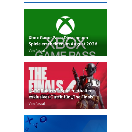
Xbox Game Pass: Diese neuen
Spiele erscheinen im August 2026
Von Pascal
„ARC Raiders“-Spieler erhalten
exklusives Outfit für „The Finals“
Von Pascal