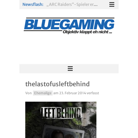
Newsflash:
„ARC Raiders“-Spieler erhalten exklusives Outfit für „The Finals“
PS Plus Extra und Premium: Erste Abgänge für August 2026 bestätigt
Gamescom 2026: Sony fehlt zum siebten Mal in Folge
PS5-Disc vor dem Aus: Warum der Fan-Protest gegen Sony ins Leere läuft
„Borderlands 4“ trifft „Subnautica“: Kostenloses Update schickt euch in die Tiefsee
Xbox Game Pass: Diese neuen Spiele erscheinen im August 2026
thelastofusleftbehind
Von
Ehemalige
am
23. Februar 2014
verfasst