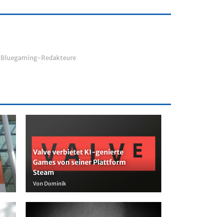
r Bluegaming-Redakteure
Valve verbietet KI-genierte
Games von seiner Plattform
Steam
Von Dominik