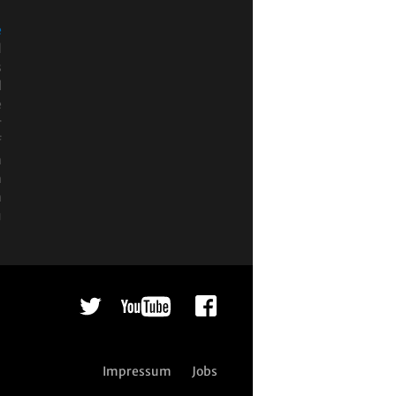
e
d
s
l
e
r
f
n
h
n
u
Impressum
Jobs