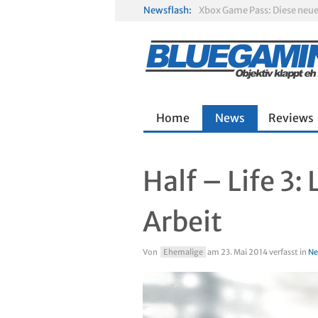
Newsflash:
Gamescom 2026: Sony fehlt
Solarpunk im Test: Entspa
Home
News
Reviews
Half – Life 3:
Arbeit
Von
Ehemalige
am
23. Mai 2014
verfasst in
Ne