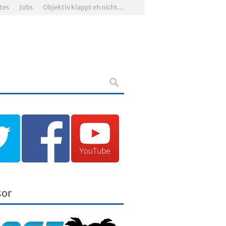
tes
Jobs
Objektiv klappt eh nicht…
sor