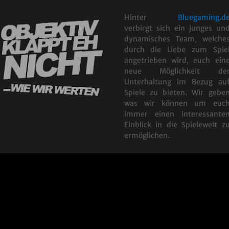
Hinter
Bluegaming.d
verbirgt sich ein junges un
dynamisches Team, welche
durch die Liebe zum Spie
angetrieben wird, euch ein
neue Möglichkeit de
Unterhaltung im Bezug au
Spiele zu bieten. Wir gebe
was wir können um euc
immer einen interessante
Einblick in die Spielewelt z
ermöglichen.