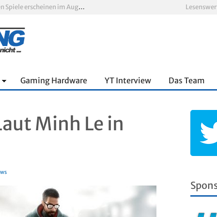
Xbox Game Pass: Diese neuen Spiele erscheinen im August 2026
Lesenswer
„ARC Raiders“-Spieler erhalten exklusives Outfit für „The Finals“
PS Plus Extra und Premium: Erste Abgänge für August 2026 bestätigt
 zum siebten Mal in Folge
PS5-Disc vor dem Aus: Warum der Fan-Protest gegen Sony ins Leere läuft
nnter Aufbau über den Wolken
Gaming Hardware
YT Interview
Das Team
 Laut Minh Le in
ws
Spon