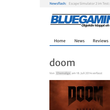
Newsflash:
R.E.P.O. im Test: Chaos, K
Solarpunk im Test: Entspa
Home
News
Reviews
doom
Von
Ehemalige
am
18. Juli 2014
verfasst