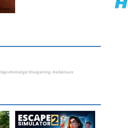
räge ehemaliger Bluegaming-Redakteure