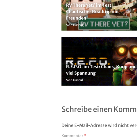
RV There Yet? im Test:
Chaotischer Roadtrip mit
Freunden
Von Pascal
R.E.P.O. im Test: Chaos, Koop und
viel Spannung
Von Pascal
Schreibe einen Komm
Deine E-Mail-Adresse wird nicht verö
Kommentar
*