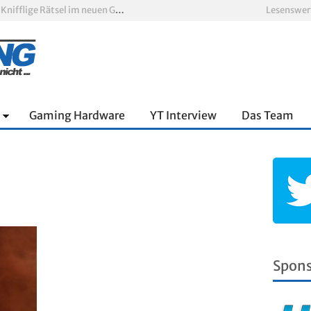
Escape Simulator 2 im Test: Knifflige Rätsel im neuen Gewand
Lesenswer
oop und viel Spannung
nnter Aufbau über den Wolken
Xbox Game Pass: Diese neuen Spiele erscheinen im August 2026
„ARC Raiders“-Spieler erhalten exklusives Outfit für „The Finals“
RV There Yet? im Test: Chaotischer Roadtrip mit Freunden
Gaming Hardware
YT Interview
Das Team
Spon