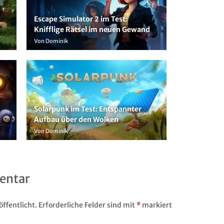
Escape Simulator 2 im Test:
Knifflige Rätsel im neuen Gewand
Von Dominik
Solarpunk im Test: Entspannter
Aufbau über den Wolken
Von Dominik
entar
ffentlicht.
Erforderliche Felder sind mit
*
markiert