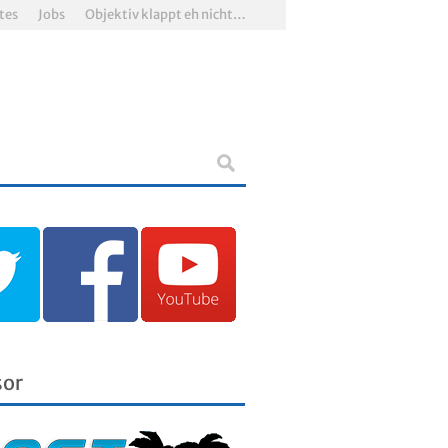
tes
Jobs
Objektiv klappt eh nicht…
sor