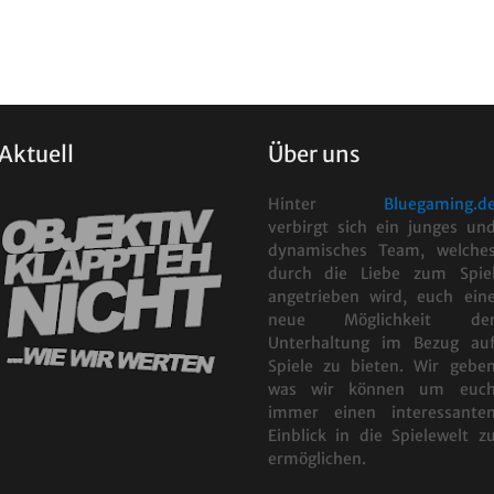
Aktuell
Über uns
Hinter
Bluegaming.d
verbirgt sich ein junges un
dynamisches Team, welche
durch die Liebe zum Spie
angetrieben wird, euch ein
neue Möglichkeit de
Unterhaltung im Bezug au
Spiele zu bieten. Wir gebe
was wir können um euc
immer einen interessante
Einblick in die Spielewelt z
ermöglichen.