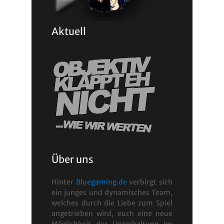
Aktuell
Über uns
Hinter
Bluegaming.de
verbirgt sich
ein junges und dynamisches Team,
welches durch die Liebe zum Spiel
angetrieben wird, euch eine neue