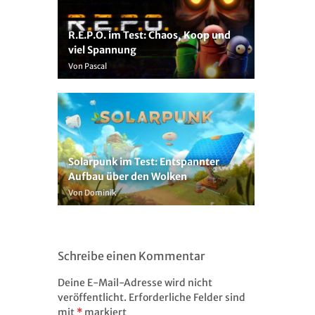
R.E.P.O. im Test: Chaos, Koop und
viel Spannung
Von Pascal
Solarpunk im Test: Entspannter
Aufbau über den Wolken
Von Dominik
Schreibe einen Kommentar
Deine E-Mail-Adresse wird nicht
veröffentlicht.
Erforderliche Felder sind
mit
*
markiert