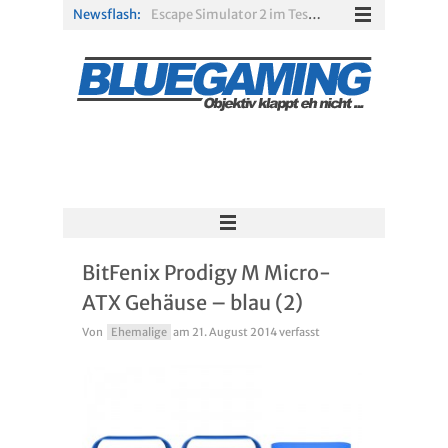
Escape Simulator 2 im Test: Knifflige Rätsel im neuen Gewand
Newsflash:
R.E.P.O. im Test: Chaos, Koop und viel Spannung
Solarpunk im Test: Entspannter Aufbau über den Wolken
Xbox Game Pass: Diese neuen Spiele erscheinen im August 2026
„ARC Raiders“-Spieler erhalten exklusives Outfit für „The Finals“
RV There Yet? im Test: Chaotischer Roadtrip mit Freunden
BitFenix Prodigy M Micro-
ATX Gehäuse – blau (2)
Von
Ehemalige
am
21. August 2014
verfasst