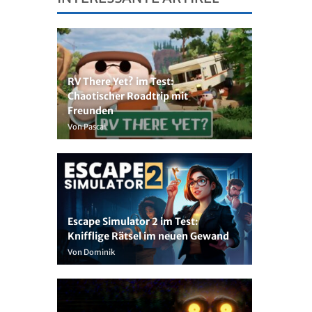
RV There Yet? im Test:
Chaotischer Roadtrip mit
Freunden
Von Pascal
Escape Simulator 2 im Test:
Knifflige Rätsel im neuen Gewand
Von Dominik