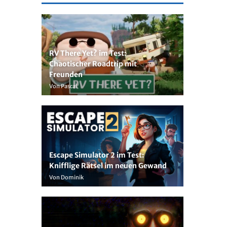
RV There Yet? im Test:
Chaotischer Roadtrip mit
Freunden
Von Pascal
Escape Simulator 2 im Test:
Knifflige Rätsel im neuen Gewand
Von Dominik