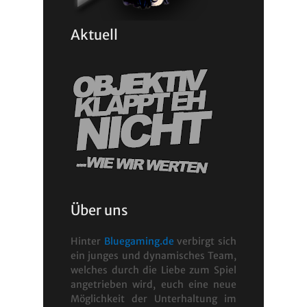
Aktuell
Über uns
Hinter
Bluegaming.de
verbirgt sich
ein junges und dynamisches Team,
welches durch die Liebe zum Spiel
angetrieben wird, euch eine neue
Möglichkeit der Unterhaltung im