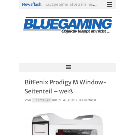
Newsflash:
Escape Simulator 2 im Test: Knifflige Rätsel im neuen Gewand
R.E.P.O. im Test: Chaos, Koop und viel Spannung
Solarpunk im Test: Entspannter Aufbau über den Wolken
Xbox Game Pass: Diese neuen Spiele erscheinen im August 2026
„ARC Raiders“-Spieler erhalten exklusives Outfit für „The Finals“
RV There Yet? im Test: Chaotischer Roadtrip mit Freunden
BitFenix Prodigy M Window-
Seitenteil – weiß
Von
Ehemalige
am
21. August 2014
verfasst