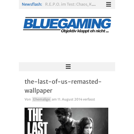
Newsflash:
R.E.P.O. im Test: Chaos, Koop und viel Spannung
Solarpunk im Test: Entspannter Aufbau über den Wolken
Xbox Game Pass: Diese neuen Spiele erscheinen im August 2026
„ARC Raiders“-Spieler erhalten exklusives Outfit für „The Finals“
PS Plus Extra und Premium: Erste Abgänge für August 2026 bestätigt
Escape Simulator 2 im Test: Knifflige Rätsel im neuen Gewand
the-last-of-us-remasted-
wallpaper
Von
Ehemalige
am
11. August 2014
verfasst