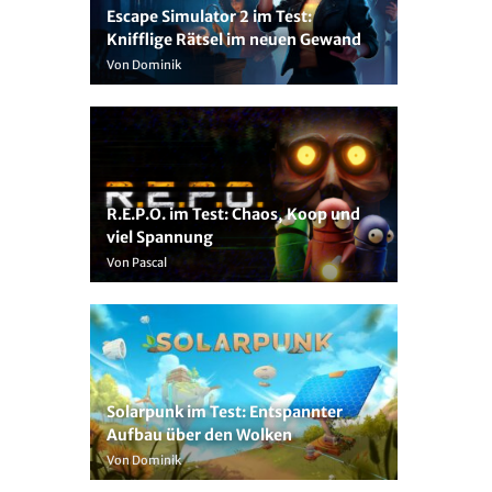
Escape Simulator 2 im Test:
Knifflige Rätsel im neuen Gewand
Von Dominik
R.E.P.O. im Test: Chaos, Koop und
viel Spannung
Von Pascal
Solarpunk im Test: Entspannter
Aufbau über den Wolken
Von Dominik