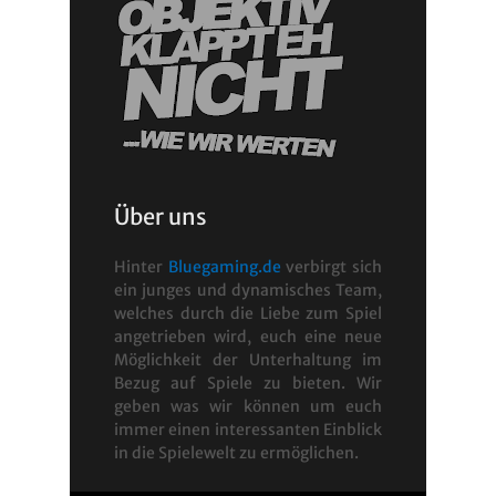
Über uns
Hinter
Bluegaming.de
verbirgt sich
ein junges und dynamisches Team,
welches durch die Liebe zum Spiel
angetrieben wird, euch eine neue
Möglichkeit der Unterhaltung im
Bezug auf Spiele zu bieten. Wir
geben was wir können um euch
immer einen interessanten Einblick
in die Spielewelt zu ermöglichen.