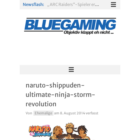
Newsflash:
„ARC Raiders“-Spieler erhalten exklusives Outfit für „The Finals“
PS Plus Extra und Premium: Erste Abgänge für August 2026 bestätigt
Gamescom 2026: Sony fehlt zum siebten Mal in Folge
PS5-Disc vor dem Aus: Warum der Fan-Protest gegen Sony ins Leere läuft
„Borderlands 4“ trifft „Subnautica“: Kostenloses Update schickt euch in die Tiefsee
Xbox Game Pass: Diese neuen Spiele erscheinen im August 2026
naruto-shippuden-
ultimate-ninja-storm-
revolution
Von
Ehemalige
am
8. August 2014
verfasst