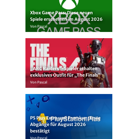
Xbox Game Pass: Diese neuen
Spiele erscheinen im August 2026
Von Pascal
„ARC Raiders“-Spieler erhalten
exklusives Outfit für „The Finals“
Von Pascal
PS Plus Extra und Premium: Erste
Abgänge für August 2026
bestätigt
Von Pascal