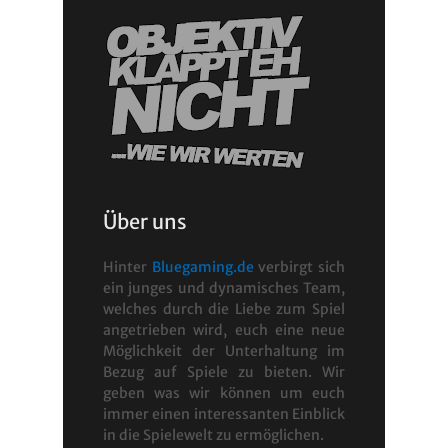
Über uns
Hinter
Bluegaming.de
verbirgt sich
ein junges und dynamisches Team,
welches durch die Liebe zum Spiel
angetrieben wird, euch eine neue
Möglichkeit der Unterhaltung im
Bezug auf Spiele zu bieten. Wir
geben was wir können um euch
immer einen interessanten Einblick
in die Spielewelt zu ermöglichen.