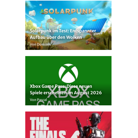
Solarpunk im Test: Entspannter
Aufbau über den Wolken
Von Dominik
Xbox Game Pass: Diese neuen
Spiele erscheinen im August 2026
Von Pascal