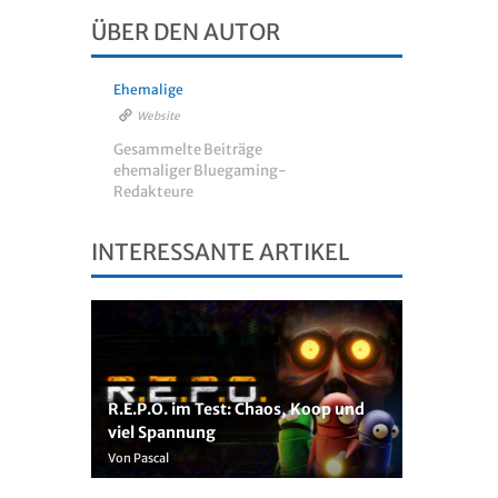
ÜBER DEN AUTOR
Ehemalige
Website
Gesammelte Beiträge
ehemaliger Bluegaming-
Redakteure
INTERESSANTE ARTIKEL
R.E.P.O. im Test: Chaos, Koop und
viel Spannung
Von Pascal