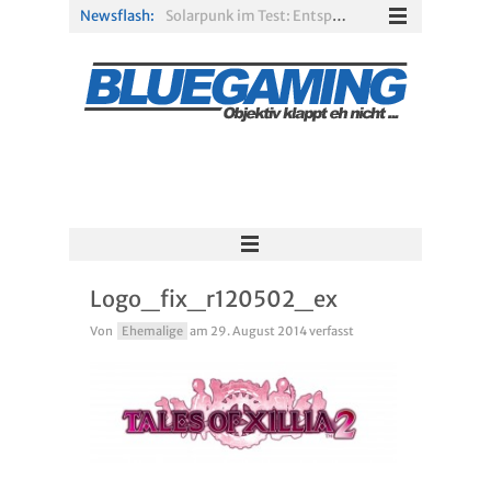
Newsflash:
Solarpunk im Test: Entspannter Aufbau über den Wolken
Xbox Game Pass: Diese neuen Spiele erscheinen im August 2026
„ARC Raiders“-Spieler erhalten exklusives Outfit für „The Finals“
PS Plus Extra und Premium: Erste Abgänge für August 2026 bestätigt
Gamescom 2026: Sony fehlt zum siebten Mal in Folge
R.E.P.O. im Test: Chaos, Koop und viel Spannung
Logo_fix_r120502_ex
Von
Ehemalige
am
29. August 2014
verfasst