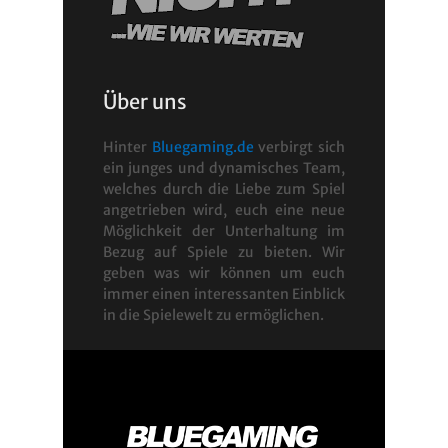
Über uns
Hinter
Bluegaming.de
verbirgt sich
ein junges und dynamisches Team,
welches durch die Liebe zum Spiel
angetrieben wird, euch eine neue
Möglichkeit der Unterhaltung im
Bezug auf Spiele zu bieten. Wir
geben was wir können um euch
immer einen interessanten Einblick
in die Spielewelt zu ermöglichen.