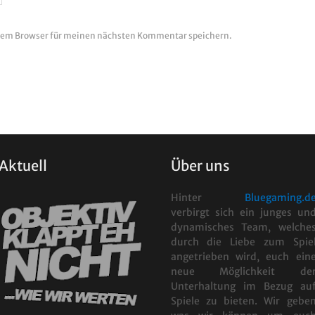
esem Browser für meinen nächsten Kommentar speichern.
Aktuell
Über uns
Hinter
Bluegaming.d
verbirgt sich ein junges un
dynamisches Team, welche
durch die Liebe zum Spie
angetrieben wird, euch ein
neue Möglichkeit de
Unterhaltung im Bezug au
Spiele zu bieten. Wir gebe