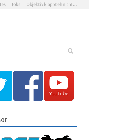
tes
Jobs
Objektiv klappt eh nicht…
sor