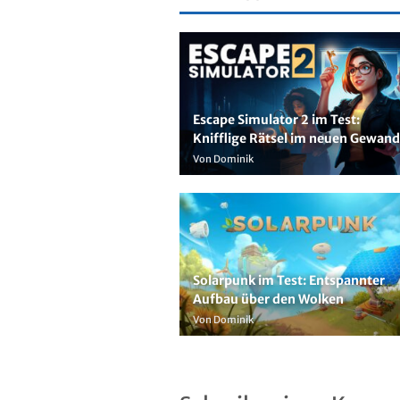
Escape Simulator 2 im Test:
Knifflige Rätsel im neuen Gewand
Von Dominik
Solarpunk im Test: Entspannter
Aufbau über den Wolken
Von Dominik