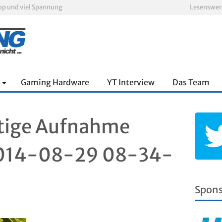
oop und viel Spannung
Lesenswer
nnter Aufbau über den Wolken
Xbox Game Pass: Diese neuen Spiele erscheinen im August 2026
„ARC Raiders“-Spieler erhalten exklusives Outfit für „The Finals“
PS Plus Extra und Premium: Erste Abgänge für August 2026 bestätigt
Escape Simulator 2 im Test: Knifflige Rätsel im neuen Gewand
Gaming Hardware
YT Interview
Das Team
tige Aufnahme
2014-08-29 08-34-
Spon