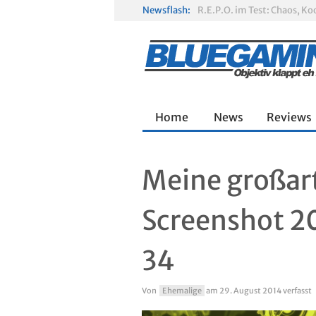
Newsflash:
R.E.P.O. im Test: Chaos, K
Solarpunk im Test: Entspa
Home
News
Reviews
Meine großar
Screenshot 
34
Von
Ehemalige
am
29. August 2014
verfasst