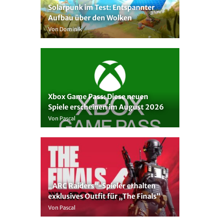
Solarpunk im Test: Entspannter
Aufbau über den Wolken
Von Dominik
Xbox Game Pass: Diese neuen
Spiele erscheinen im August 2026
Von Pascal
„ARC Raiders“-Spieler erhalten
exklusives Outfit für „The Finals“
Von Pascal