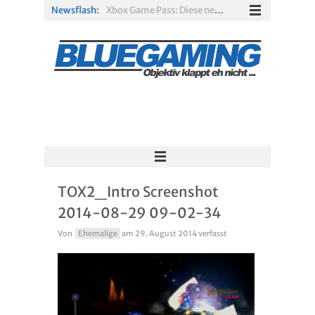
Newsflash:
Xbox Game Pass: Diese neuen Spiele erscheinen im August 2026
„ARC Raiders“-Spieler erhalten exklusives Outfit für „The Finals“
PS Plus Extra und Premium: Erste Abgänge für August 2026 bestätigt
Gamescom 2026: Sony fehlt zum siebten Mal in Folge
PS5-Disc vor dem Aus: Warum der Fan-Protest gegen Sony ins Leere läuft
Solarpunk im Test: Entspannter Aufbau über den Wolken
TOX2_Intro Screenshot
2014-08-29 09-02-34
Von
Ehemalige
am
29. August 2014
verfasst