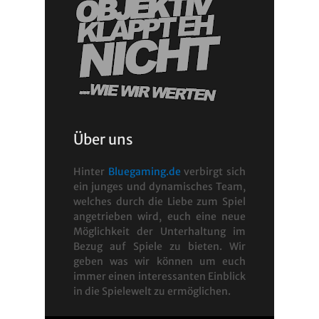
Über uns
Hinter
Bluegaming.de
verbirgt sich
ein junges und dynamisches Team,
welches durch die Liebe zum Spiel
angetrieben wird, euch eine neue
Möglichkeit der Unterhaltung im
Bezug auf Spiele zu bieten. Wir
geben was wir können um euch
immer einen interessanten Einblick
in die Spielewelt zu ermöglichen.