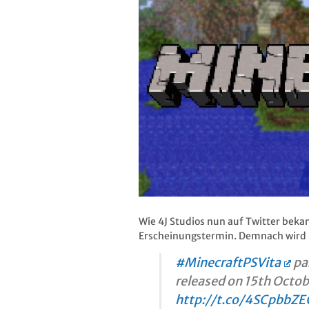
Wie 4J Studios nun auf Twitter bekan
Erscheinungstermin. Demnach wird M
#MinecraftPSVita
pas
released on 15th Octob
http://t.co/4SCpbbZE