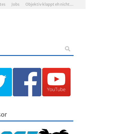
tes
Jobs
Objektiv klappt eh nicht…
sor