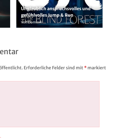
Unglaublich anspruchsvolles und
gefühlvolles Jump & Run
Von Dominik
entar
ffentlicht.
Erforderliche Felder sind mit
*
markiert