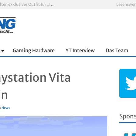
„ARC Raiders“-Spieler erhalten exklusives Outfit für „The Finals“
Lesenswer
PS Plus Extra und Premium: Erste Abgänge für August 2026 bestätigt
 zum siebten Mal in Folge
PS5-Disc vor dem Aus: Warum der Fan-Protest gegen Sony ins Leere läuft
„Borderlands 4“ trifft „Subnautica“: Kostenloses Update schickt euch in die Tiefsee
Xbox Game Pass: Diese neuen Spiele erscheinen im August 2026
Gaming Hardware
YT Interview
Das Team
aystation Vita
in
n
News
Spon