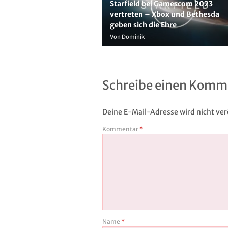
Starfield bei Gamescom 2023
vertreten – Xbox und Bethesda
geben sich die Ehre
Von Dominik
Schreibe einen Komm
Deine E-Mail-Adresse wird nicht verö
Kommentar
*
Name
*