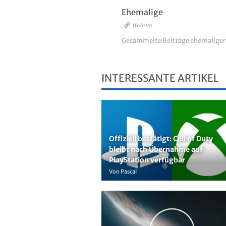
Ehemalige
Website
Gesammelte Beiträge ehemalige
INTERESSANTE ARTIKEL
Offiziell bestätigt: Call of Duty
bleibt nach Übernahme auf
PlayStation verfügbar
Von Pascal