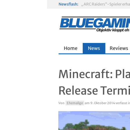
Newsflash:
Gamescom 2026: Sony fehlt
Home
News
Reviews
Minecraft: Pl
Release Term
Von
Ehemalige
am
9. Oktober 2014
verfasst i