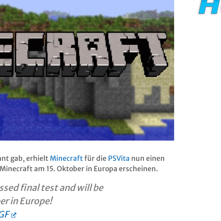
nt gab, erhielt
Minecraft
für die
PSVita
nun einen
inecraft am 15. Oktober in Europa erscheinen.
sed final test and will be
er in Europe!
GF