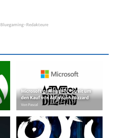
r Bluegaming-Redakteure
Microsoft gewinnt FTC-Streit um
den Kauf von Activision Blizzard
Von Pascal