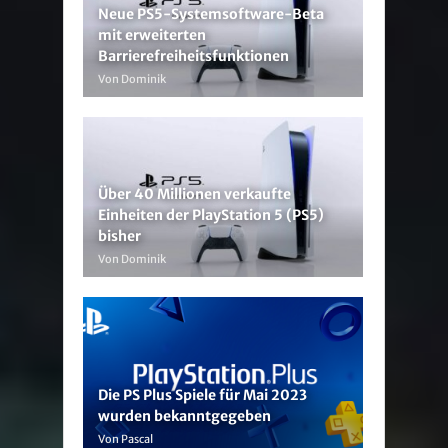
Neue PS5-Systemsoftware-Beta
mit erweiterten
Barrierefreiheitsfunktionen
Von Dominik
Über 40 Millionen verkaufte
Einheiten der PlayStation 5 (PS5)
bisher
Von Dominik
Die PS Plus Spiele für Mai 2023
wurden bekanntgegeben
Von Pascal