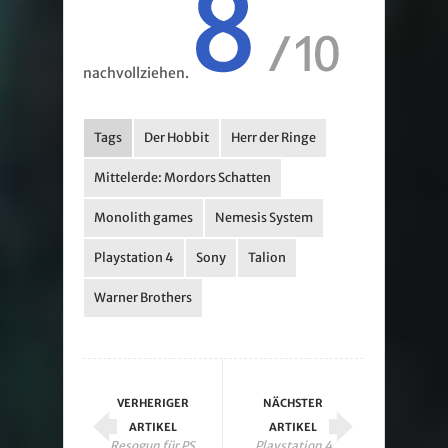
nachvollziehen.
Tags
Der Hobbit
Herr der Ringe
Mittelerde: Mordors Schatten
Monolith games
Nemesis System
Playstation 4
Sony
Talion
Warner Brothers
VERHERIGER
NÄCHSTER
ARTIKEL
ARTIKEL
Resogun für PS
Playstation 4