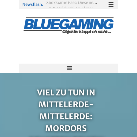
Newsflash:
„ARC Raiders“-Spieler erhalten exklusives Outfit für „The Finals“
PS Plus Extra und Premium: Erste Abgänge für August 2026 bestätigt
Gamescom 2026: Sony fehlt zum siebten Mal in Folge
PS5-Disc vor dem Aus: Warum der Fan-Protest gegen Sony ins Leere läuft
Solarpunk im Test: Entspannter Aufbau über den Wolken
Xbox Game Pass: Diese neuen Spiele erscheinen im August 2026
VIEL ZU TUN IN
MITTELERDE-
MITTELERDE:
MORDORS