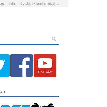
tes
Jobs
Objektiv klappt eh nicht…
sor