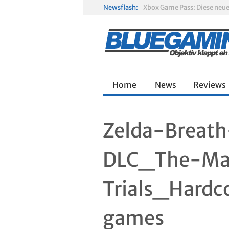
Newsflash:
Gamescom 2026: Sony fehlt
Solarpunk im Test: Entspa
Home
News
Reviews
Zelda-Breath
DLC_The-Ma
Trials_Hard
games