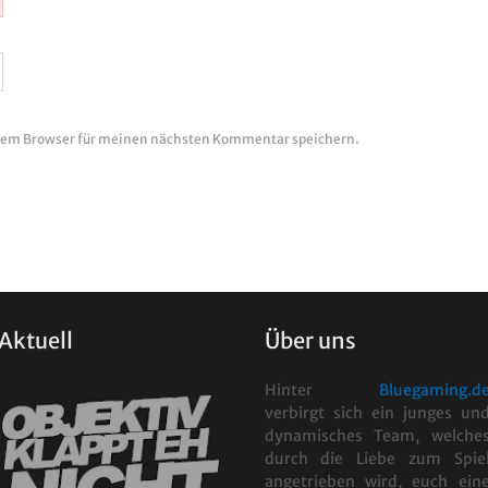
esem Browser für meinen nächsten Kommentar speichern.
Aktuell
Über uns
Hinter
Bluegaming.d
verbirgt sich ein junges un
dynamisches Team, welche
durch die Liebe zum Spie
angetrieben wird, euch ein