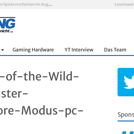
Xbox Game Pass: Diese neuen Spiele erscheinen im August 2026
Lesenswer
„ARC Raiders“-Spieler erhalten exklusives Outfit für „The Finals“
PS Plus Extra und Premium: Erste Abgänge für August 2026 bestätigt
 zum siebten Mal in Folge
PS5-Disc vor dem Aus: Warum der Fan-Protest gegen Sony ins Leere läuft
nnter Aufbau über den Wolken
Gaming Hardware
YT Interview
Das Team
-of-the-Wild-
ster-
core-Modus-pc-
Spon