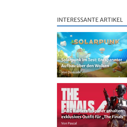
INTERESSANTE ARTIKEL
Solarpunk im Test: Entspannter
Aufbau über den Wolken
Von Dominik
„ARC Raiders“-Spieler erhalten
exklusives Outfit für „The Finals“
Von Pascal