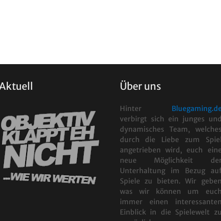
Aktuell
Über uns
Hinter
Bluegaming.d
verbirgt sich ein junges un
dynamisches Team, welche
durch die Liebe zum Spie
angetrieben wird, euch ein
neue Möglichkeit de
Unterhaltung im Bezug au
Spiele zu bieten. Wir gebe
was wir können um euc
immer einen interessante
Einblick in die Spielewelt z