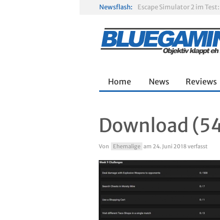
Newsflash:
R.E.P.O. im Test: Chaos, K
Solarpunk im Test: Entspa
Home
News
Reviews
Download (5
Von
Ehemalige
am
24. Juni 2018
verfasst