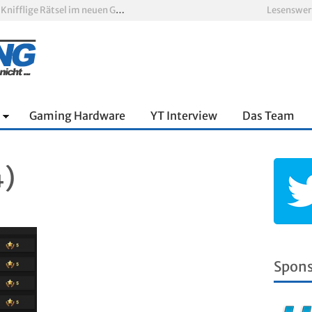
Escape Simulator 2 im Test: Knifflige Rätsel im neuen Gewand
Lesenswer
oop und viel Spannung
nnter Aufbau über den Wolken
Xbox Game Pass: Diese neuen Spiele erscheinen im August 2026
„ARC Raiders“-Spieler erhalten exklusives Outfit für „The Finals“
RV There Yet? im Test: Chaotischer Roadtrip mit Freunden
Gaming Hardware
YT Interview
Das Team
4)
Spon