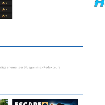
räge ehemaliger Bluegaming-Redakteure