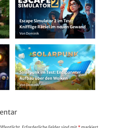
Escape Simulator 2 im Test:
Knifflige Rätsel im neuen Gewand
Von Dominik
Solarpunk im Test: Entspannter
Aufbau über den Wolken
Von Dominik
entar
ffentlicht.
Erforderliche Felder sind mit
*
markiert