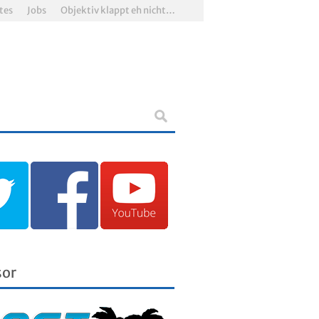
tes
Jobs
Objektiv klappt eh nicht…
sor