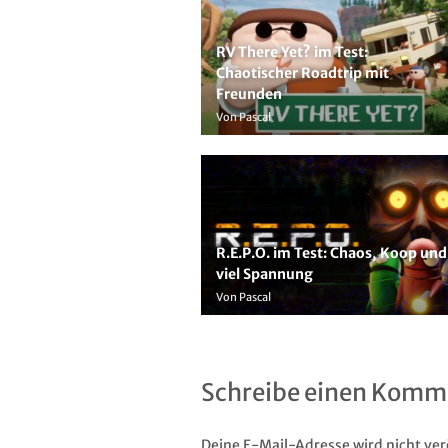
RV There Yet? im Test:
Chaotischer Roadtrip mit
Freunden
Von Pascal
R.E.P.O. im Test: Chaos, Koop und
viel Spannung
Von Pascal
Schreibe einen Komm
Deine E-Mail-Adresse wird nicht verö