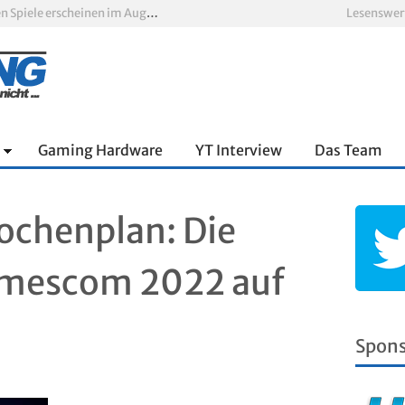
Xbox Game Pass: Diese neuen Spiele erscheinen im August 2026
Lesenswer
„ARC Raiders“-Spieler erhalten exklusives Outfit für „The Finals“
PS Plus Extra und Premium: Erste Abgänge für August 2026 bestätigt
 zum siebten Mal in Folge
PS5-Disc vor dem Aus: Warum der Fan-Protest gegen Sony ins Leere läuft
nnter Aufbau über den Wolken
Gaming Hardware
YT Interview
Das Team
chenplan: Die
amescom 2022 auf
Spon