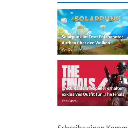
Solarpunk im Test: Entspannter
Aufbau über den Wolken
Von Dominik
„ARC Raiders“-Spieler erhalten
exklusives Outfit für „The Finals“
Von Pascal