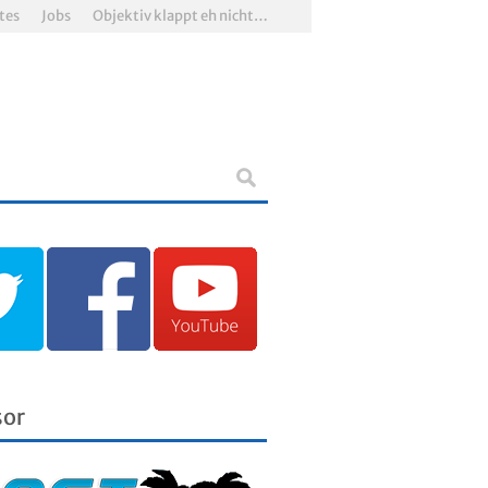
tes
Jobs
Objektiv klappt eh nicht…
sor