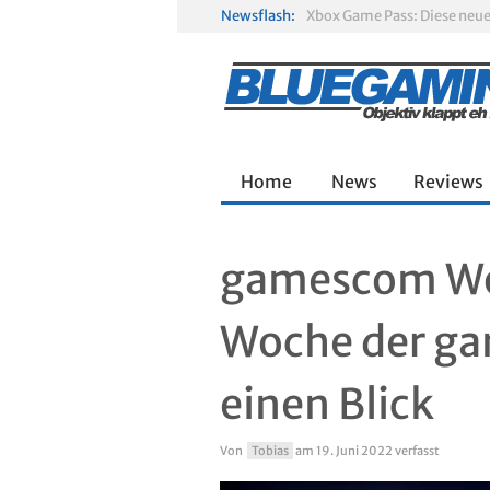
Newsflash:
Gamescom 2026: Sony fehlt
Solarpunk im Test: Entspa
Home
News
Reviews
gamescom Wo
Woche der g
einen Blick
Von
Tobias
am
19. Juni 2022
verfasst