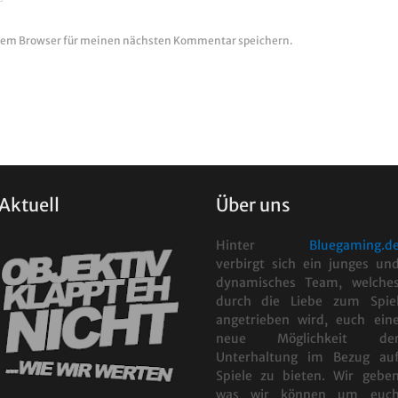
esem Browser für meinen nächsten Kommentar speichern.
Aktuell
Über uns
Hinter
Bluegaming.d
verbirgt sich ein junges un
dynamisches Team, welche
durch die Liebe zum Spie
angetrieben wird, euch ein
neue Möglichkeit de
Unterhaltung im Bezug au
Spiele zu bieten. Wir gebe
was wir können um euc