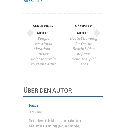
Blizzard
VERHERIGER
NÄCHSTER
ARTIKEL
ARTIKEL
Bungie
Death Stranding
verschiebt
2 – On the
„Marathon“ –
Beach: Hideo
neuer
Kojimas
Releasetermin
neuestes Spiel
folgt im Herbst
ist da
ÜBER DEN AUTOR
Pascal
Email
Seit dem ich klein bin habe ich
viel mit Gaming (Pc, Konsole,