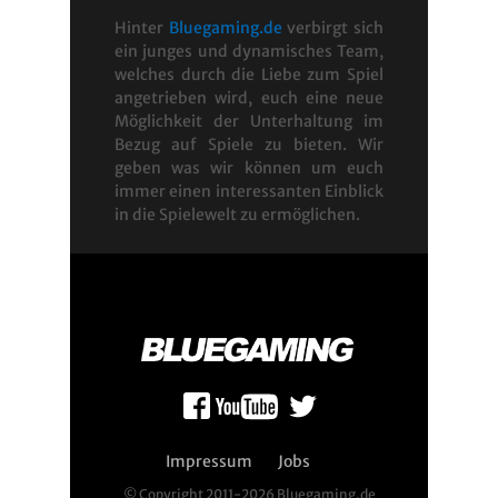
Hinter
Bluegaming.de
verbirgt sich
ein junges und dynamisches Team,
welches durch die Liebe zum Spiel
angetrieben wird, euch eine neue
Möglichkeit der Unterhaltung im
Bezug auf Spiele zu bieten. Wir
geben was wir können um euch
immer einen interessanten Einblick
in die Spielewelt zu ermöglichen.
Impressum
Jobs
© Copyright 2011-2026 Bluegaming.de