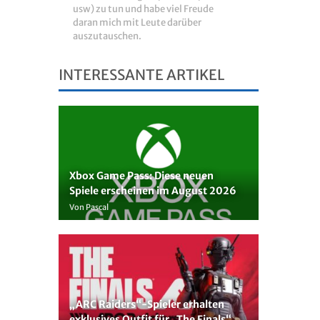
usw) zu tun und habe viel Freude
daran mich mit Leute darüber
auszutauschen.
INTERESSANTE ARTIKEL
Xbox Game Pass: Diese neuen
Spiele erscheinen im August 2026
Von Pascal
„ARC Raiders“-Spieler erhalten
exklusives Outfit für „The Finals“