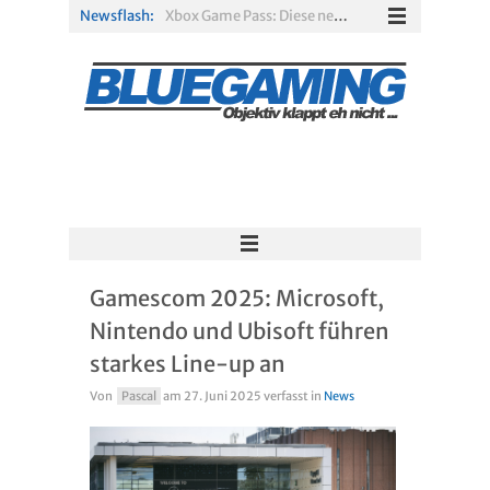
Newsflash:
Xbox Game Pass: Diese neuen Spiele erscheinen im August 2026
„ARC Raiders“-Spieler erhalten exklusives Outfit für „The Finals“
PS Plus Extra und Premium: Erste Abgänge für August 2026 bestätigt
Gamescom 2026: Sony fehlt zum siebten Mal in Folge
PS5-Disc vor dem Aus: Warum der Fan-Protest gegen Sony ins Leere läuft
Solarpunk im Test: Entspannter Aufbau über den Wolken
Gamescom 2025: Microsoft,
Nintendo und Ubisoft führen
starkes Line-up an
Von
Pascal
am
27. Juni 2025
verfasst in
News