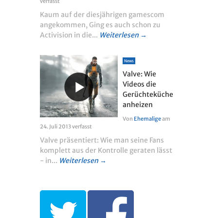
verfasst
Kaum auf der diesjährigen gamescom
angekommen, Ging es auch schon zu
Activision in die...
Weiterlesen →
News
Valve: Wie
Videos die
Gerüchteküche
anheizen
Von
Ehemalige
am
24. Juli 2013
verfasst
Valve präsentiert: Wie man seine Fans
komplett aus der Kontrolle geraten lässt
- in...
Weiterlesen →