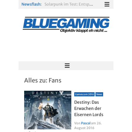
Newsflash:
Solarpunk im Test: Entspannter Aufbau über den Wolken
Xbox Game Pass: Diese neuen Spiele erscheinen im August 2026
„ARC Raiders“-Spieler erhalten exklusives Outfit für „The Finals“
PS Plus Extra und Premium: Erste Abgänge für August 2026 bestätigt
Gamescom 2026: Sony fehlt zum siebten Mal in Folge
R.E.P.O. im Test: Chaos, Koop und viel Spannung
Alles zu:
Fans
Gamescom 2016
News
Destiny: Das
Erwachen der
Eisernen Lords
Von
Pascal
am
26.
August 2016