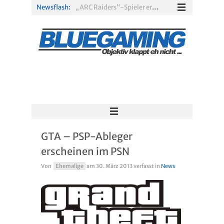
Newsflash:
„ARC Raiders“-Spieler erhalten exklusives Outfit für „The Finals“
PS Plus Extra und Premium: Erste Abgänge für August 2026 bestätigt
Gamescom 2026: Sony fehlt zum siebten Mal in Folge
PS5-Disc vor dem Aus: Warum der Fan-Protest gegen Sony ins Leere läuft
„Borderlands 4“ trifft „Subnautica“: Kostenloses Update schickt euch in die Tiefsee
Xbox Game Pass: Diese neuen Spiele erscheinen im August 2026
GTA – PSP-Ableger
erscheinen im PSN
Von
Ehemalige
am
30. März 2013
verfasst in
News