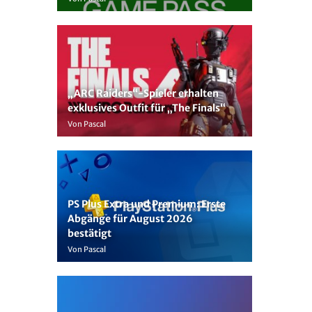
„ARC Raiders“-Spieler erhalten
exklusives Outfit für „The Finals“
Von Pascal
PS Plus Extra und Premium: Erste
Abgänge für August 2026
bestätigt
Von Pascal