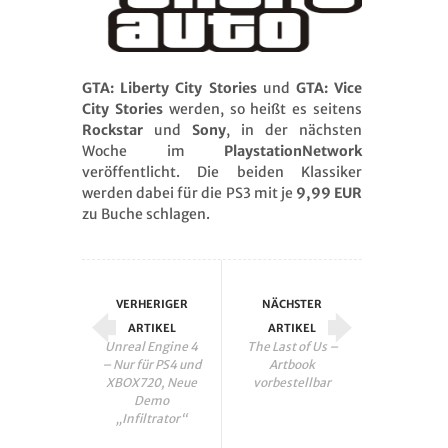
GTA: Liberty City Stories
und
GTA: Vice
City Stories
werden, so heißt es seitens
Rockstar
und
Sony
, in der nächsten
Woche im
PlaystationNetwork
veröffentlicht. Die beiden Klassiker
werden dabei für die PS3 mit je
9,99 EUR
zu Buche schlagen.
VERHERIGER
NÄCHSTER
ARTIKEL
ARTIKEL
Unreal Engine 4
The Last of Us –
– Nur für PS4 und
Artbook
XBOX720, Neue
vorbestellbar
Demo
„Infiltrator“