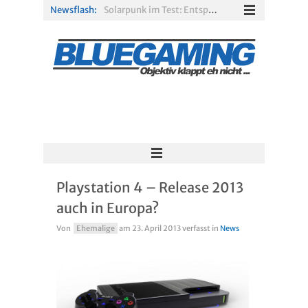
Newsflash:
Solarpunk im Test: Entspannter Aufbau über den Wolken
Xbox Game Pass: Diese neuen Spiele erscheinen im August 2026
„ARC Raiders“-Spieler erhalten exklusives Outfit für „The Finals“
PS Plus Extra und Premium: Erste Abgänge für August 2026 bestätigt
Gamescom 2026: Sony fehlt zum siebten Mal in Folge
R.E.P.O. im Test: Chaos, Koop und viel Spannung
Playstation 4 – Release 2013
auch in Europa?
Von
Ehemalige
am
23. April 2013
verfasst in
News