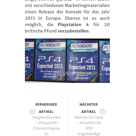
mit verschiedenen Marketingmaterialien
einen Release der Konsole für das Jahr
2013 in Europa. Ebenso ist es auch
möglich, die
Playstation 4
für 20
britische Pfund
vorzubestellen
.
VERHERIGER
NÄCHSTER
ARTIKEL
ARTIKEL
Vergleichsvideo
Ratchet & Clank
– PS4 und PC
– Kinofilm für
(Unreal Engine
2015
4)
angekündigt