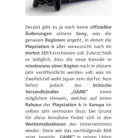
Derzeit gibt es ja noch keine
offiziellen
Äußerungen
seitens
Sony
, was die
genauen
Regionen
angeht, in denen die
Playstation 4
aller voraussicht nach im
Herbst 2013
erscheinen soll. Zuletzt hieß
es lediglich, dass die neue Konsole in
mindestens einer Region
noch in diesem
Jahr veröffentlicht werden soll, was im
Zweifelsfall wohl Japan sein dürfte. Nun
liefert jedoch der
britische
Versandhändler „GAME“
einen
möglichen Hinweis, welcher auf einen
Release
der
Playstation 4
in
Europa
im
selben Jahr vermuten lässt. Der Grund
für diese Annahme findet sich in den
Werbemaßnahmen
des Unternehmens
wieder. Denn wie das nachfolgende Bild
zeigt, bewirbt
„GAME“
in seinen Läden