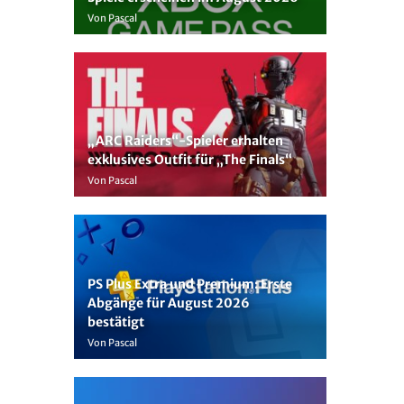
Von Pascal
„ARC Raiders“-Spieler erhalten
exklusives Outfit für „The Finals“
Von Pascal
PS Plus Extra und Premium: Erste
Abgänge für August 2026
bestätigt
Von Pascal