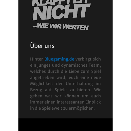
Über uns
Hinter
Bluegaming.de
verbirgt sich
ein junges und dynamisches Team,
welches durch die Liebe zum Spiel
angetrieben wird, euch eine neue
Möglichkeit der Unterhaltung im
Bezug auf Spiele zu bieten. Wir
geben was wir können um euch
immer einen interessanten Einblick
in die Spielewelt zu ermöglichen.