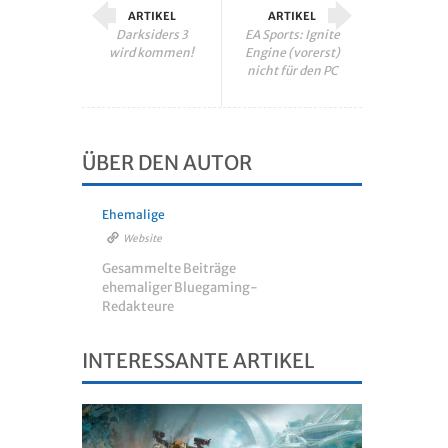
ARTIKEL
ARTIKEL
Darksiders 3
EA Sports: Ignite
wird kommen!
Engine (vorerst)
nicht für den PC
ÜBER DEN AUTOR
Ehemalige
Website
Gesammelte Beiträge
ehemaliger Bluegaming-
Redakteure
INTERESSANTE ARTIKEL