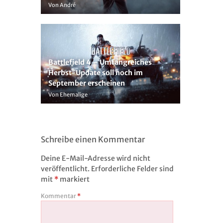
Von André
Battlefield 4 – Umfangreiches
Herbst-Update soll noch im
September erscheinen
Von Ehemalige
Schreibe einen Kommentar
Deine E-Mail-Adresse wird nicht
veröffentlicht.
Erforderliche Felder sind
mit
*
markiert
Kommentar
*