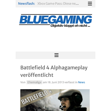
Newsflash:
Xbox Game Pass: Diese neuen Spiele erscheinen im August 2026
„ARC Raiders“-Spieler erhalten exklusives Outfit für „The Finals“
PS Plus Extra und Premium: Erste Abgänge für August 2026 bestätigt
Gamescom 2026: Sony fehlt zum siebten Mal in Folge
PS5-Disc vor dem Aus: Warum der Fan-Protest gegen Sony ins Leere läuft
Solarpunk im Test: Entspannter Aufbau über den Wolken
Battlefield 4 Alphagameplay
veröffentlicht
Von
Ehemalige
am
18. Juni 2013
verfasst in
News