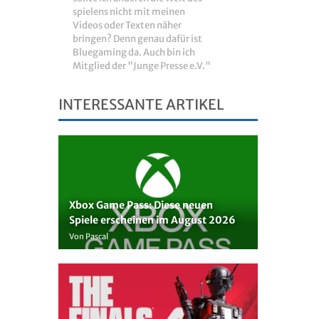
spielens nicht mit meinen
Videos oder Texten näher
bringen? Denn genau dafür ist
Bluegaming da. Auch bin ich
Mitglied der "Junge Presse e.V."
INTERESSANTE ARTIKEL
Xbox Game Pass: Diese neuen
Spiele erscheinen im August 2026
Von Pascal