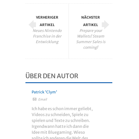
VERHERIGER
NÄCHSTER
ARTIKEL
ARTIKEL
Neues Nintendo
Prepare your
Franchise in der
Wallets! Steam
Entwicklung
Summer Sales is
coming!
ÜBER DEN AUTOR
Patrick 'Clym'
Email
Ich habe es schon immer geliebt,
Videos zu schneiden, Spiele zu
spielen und Texte zu schreiben.
Irgendwann hatte ich dann die
Idee mit Bluegaming. Wieso
sollte ich anderen die Welt des