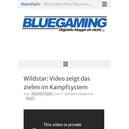
Newsflash:
Xbox Game Pass: Diese neuen Spiele erscheinen im August 2026
„ARC Raiders“-Spieler erhalten exklusives Outfit für „The Finals“
PS Plus Extra und Premium: Erste Abgänge für August 2026 bestätigt
Gamescom 2026: Sony fehlt zum siebten Mal in Folge
PS5-Disc vor dem Aus: Warum der Fan-Protest gegen Sony ins Leere läuft
Solarpunk im Test: Entspannter Aufbau über den Wolken
Wildstar: Video zeigt das
zielen im Kampfsystem
Von
Patrick 'Clym'
am
11. Juli 2013
verfasst in
News