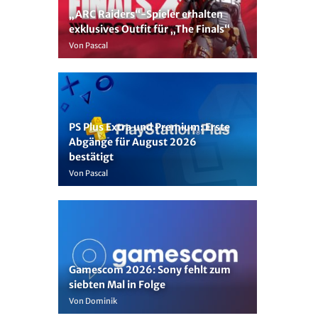
„ARC Raiders“-Spieler erhalten
exklusives Outfit für „The Finals“
Von Pascal
PS Plus Extra und Premium: Erste
Abgänge für August 2026
bestätigt
Von Pascal
Gamescom 2026: Sony fehlt zum
siebten Mal in Folge
Von Dominik