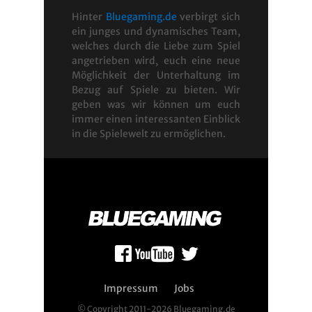
Hinter
Bluegaming.de
verbirgt sich
ein junges und dynamisches Team,
welches durch die Liebe zum Spiel
angetrieben wird, euch eine neue
Möglichkeit der Unterhaltung im
Bezug auf Spiele zu bieten. Wir
geben was wir können um euch
immer einen interessanten Einblick
in die Spielewelt zu ermöglichen.
Impressum
Jobs
© Copyright 2011-2026 Bluegaming.de