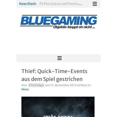
Newsflash:
PS Plus Extra und Premium: Erste Abgänge für August 2026 bestätigt
Gamescom 2026: Sony fehlt zum siebten Mal in Folge
PS5-Disc vor dem Aus: Warum der Fan-Protest gegen Sony ins Leere läuft
„Borderlands 4“ trifft „Subnautica“: Kostenloses Update schickt euch in die Tiefsee
Xbox Game Pass: Diese neuen Spiele erscheinen im August 2026
„ARC Raiders“-Spieler erhalten exklusives Outfit für „The Finals“
Thief: Quick-Time-Events
aus dem Spiel gestrichen
Von
Ehemalige
am
15. November 2013
verfasst in
News