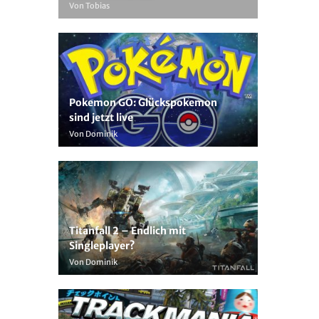
Von Tobias
Pokemon GO: Glückspokemon
sind jetzt live
Von Dominik
Titanfall 2 – Endlich mit
Singleplayer?
Von Dominik