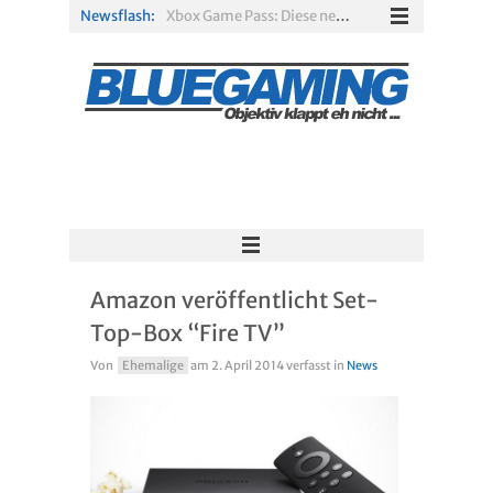
Newsflash:
Xbox Game Pass: Diese neuen Spiele erscheinen im August 2026
„ARC Raiders“-Spieler erhalten exklusives Outfit für „The Finals“
PS Plus Extra und Premium: Erste Abgänge für August 2026 bestätigt
Gamescom 2026: Sony fehlt zum siebten Mal in Folge
PS5-Disc vor dem Aus: Warum der Fan-Protest gegen Sony ins Leere läuft
Solarpunk im Test: Entspannter Aufbau über den Wolken
Amazon veröffentlicht Set-
Top-Box “Fire TV”
Von
Ehemalige
am
2. April 2014
verfasst in
News