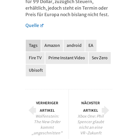
für 99 Dollar, zuzüglich Steuern,
erhältlich, jedoch steht ein Termin oder
Preis für Europa noch bislang nicht fest.
Quelle
Tags
Amazon
android
EA
Fire TV
Prime Instant Video
Sev Zero
Ubisoft
VERHERIGER
NÄCHSTER
ARTIKEL
ARTIKEL
Wolfenstein:
Xbox One: Phil
The New Order
Spencer glaubt
kommt
nicht an eine
„ungeschnitten“
VR-Zukunft