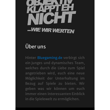
Über uns
Hinter
Bluegaming.de
verbirgt sich
ein junges und dynamisches Team,
welches durch die Liebe zum Spiel
angetrieben wird, euch eine neue
Möglichkeit der Unterhaltung im
Bezug auf Spiele zu bieten. Wir
geben was wir können um euch
immer einen interessanten Einblick
in die Spielewelt zu ermöglichen.