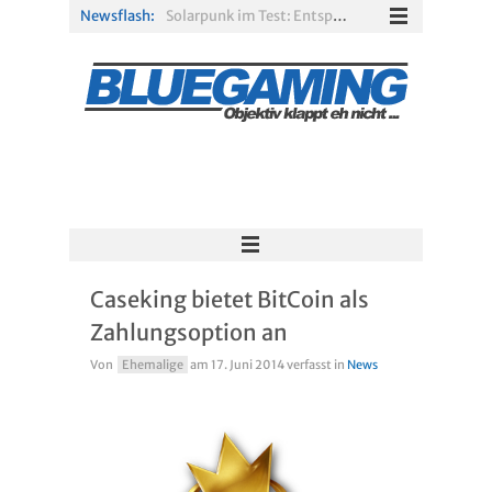
Newsflash:
Solarpunk im Test: Entspannter Aufbau über den Wolken
Xbox Game Pass: Diese neuen Spiele erscheinen im August 2026
„ARC Raiders“-Spieler erhalten exklusives Outfit für „The Finals“
PS Plus Extra und Premium: Erste Abgänge für August 2026 bestätigt
Gamescom 2026: Sony fehlt zum siebten Mal in Folge
R.E.P.O. im Test: Chaos, Koop und viel Spannung
Caseking bietet BitCoin als
Zahlungsoption an
Von
Ehemalige
am
17. Juni 2014
verfasst in
News