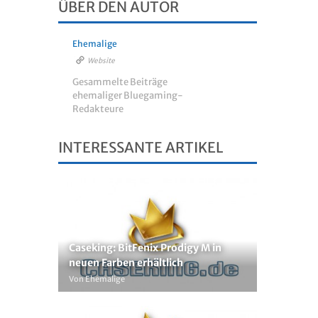
ÜBER DEN AUTOR
Ehemalige
Website
Gesammelte Beiträge
ehemaliger Bluegaming-
Redakteure
INTERESSANTE ARTIKEL
Caseking: BitFenix Prodigy M in
neuen Farben erhältlich
Von Ehemalige