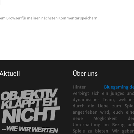
esem Browser für meinen nächsten Kommentar speichern.
Aktuell
Über uns
Hinter
Bluegaming.d
verbirgt sich ein junges un
dynamisches Team, welche
durch die Liebe zum Spie
angetrieben wird, euch ein
neue Möglichkeit de
Unterhaltung im Bezug au
Spiele zu bieten. Wir gebe