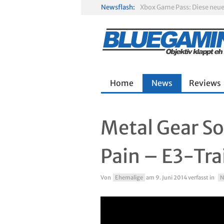
Newsflash:
Gamescom 2026: Sony fehlt
Solarpunk im Test: Entspa
Home
News
Reviews
Metal Gear So
Pain – E3-Tra
Von
Ehemalige
am
9. Juni 2014
verfasst in
N