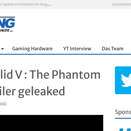
Xbox Game Pass: Diese neuen Spiele erscheinen im August 2026
Lesenswer
„ARC Raiders“-Spieler erhalten exklusives Outfit für „The Finals“
PS Plus Extra und Premium: Erste Abgänge für August 2026 bestätigt
 zum siebten Mal in Folge
PS5-Disc vor dem Aus: Warum der Fan-Protest gegen Sony ins Leere läuft
nnter Aufbau über den Wolken
Gaming Hardware
YT Interview
Das Team
lid V : The Phantom
iler geleaked
ews
Spon