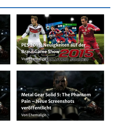
PES 2015: Neuigkeiten auf der
Brasil Game Show
Von Ehemalige
Metal Gear Solid 5: The Phantom
Pain – Neue Screenshots
veröffentlicht
Von Ehemalige