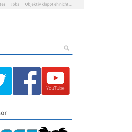
tes
Jobs
Objektiv klappt eh nicht…
sor