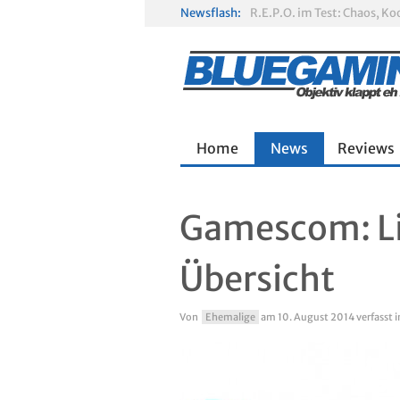
Newsflash:
R.E.P.O. im Test: Chaos, K
Solarpunk im Test: Entspa
Home
News
Reviews
Gamescom: Li
Übersicht
Von
Ehemalige
am
10. August 2014
verfasst 