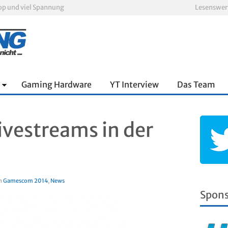
oop und viel Spannung
Lesenswer
nnter Aufbau über den Wolken
Xbox Game Pass: Diese neuen Spiele erscheinen im August 2026
„ARC Raiders“-Spieler erhalten exklusives Outfit für „The Finals“
PS Plus Extra und Premium: Erste Abgänge für August 2026 bestätigt
Escape Simulator 2 im Test: Knifflige Rätsel im neuen Gewand
Gaming Hardware
YT Interview
Das Team
vestreams in der
in
Gamescom 2014
,
News
Spon