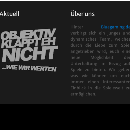
Aktuell
Über uns
Hinter
Bluegaming.d
verbirgt sich ein junges un
dynamisches Team, welche
durch die Liebe zum Spie
angetrieben wird, euch ein
neue Möglichkeit de
Unterhaltung im Bezug au
Spiele zu bieten. Wir gebe
was wir können um euc
immer einen interessante
Einblick in die Spielewelt z
ermöglichen.