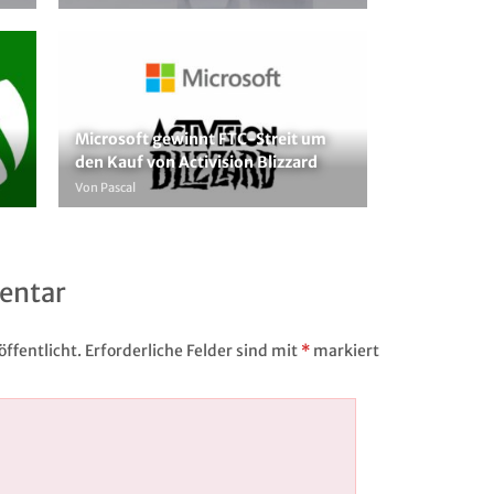
Microsoft gewinnt FTC-Streit um
den Kauf von Activision Blizzard
Von Pascal
entar
ffentlicht.
Erforderliche Felder sind mit
*
markiert