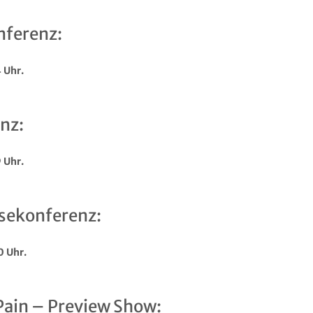
nferenz:
 Uhr.
nz:
 Uhr.
ssekonferenz:
0 Uhr.
ain – Preview Show: