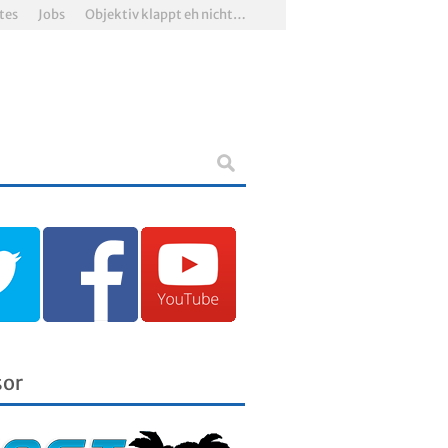
tes
Jobs
Objektiv klappt eh nicht…
sor