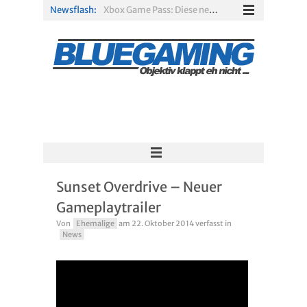
Newsflash:
Xbox Game Pass: Diese neuen Spiele erscheinen im August 2026
„ARC Raiders“-Spieler erhalten exklusives Outfit für „The Finals“
PS Plus Extra und Premium: Erste Abgänge für August 2026 bestätigt
Gamescom 2026: Sony fehlt zum siebten Mal in Folge
PS5-Disc vor dem Aus: Warum der Fan-Protest gegen Sony ins Leere läuft
Solarpunk im Test: Entspannter Aufbau über den Wolken
Sunset Overdrive – Neuer
Gameplaytrailer
Von
Ehemalige
am
22. Oktober 2014
verfasst in
News