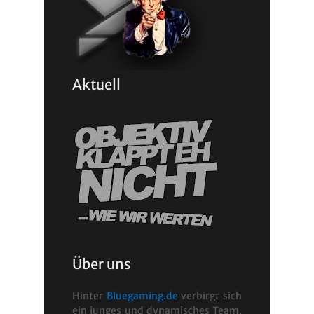
Aktuell
Über uns
Hinter
Bluegaming.de
verbirgt sich
ein junges und dynamisches Team,