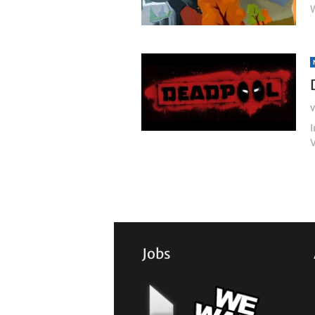
W
I
Jobs