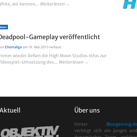
hite, wir kennen...
Weiterlesen →
News
Deadpool-Gameplay veröffentlicht
Von
Ehemalige
am
19. Mai 2013
verfasst
mmer wieder ließen die High Moon Studios Infos zur
Videospiel-Umsetzung des...
Weiterlesen →
Aktuell
Über uns
Hinter
Bluegaming.d
verbirgt sich ein junges un