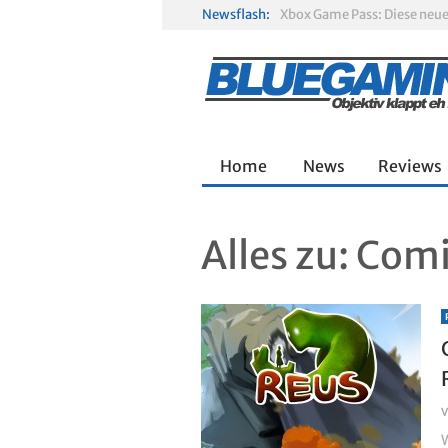
Newsflash:
Gamescom 2026: Sony fehlt
Solarpunk im Test: Entspa
Home
News
Reviews
Alles zu:
Comi