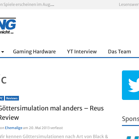
Xbox Game Pass: Diese neuen Spiele erscheinen im August 2026
Lesenswer
„ARC Raiders“-Spieler erhalten exklusives Outfit für „The Finals“
PS Plus Extra und Premium: Erste Abgänge für August 2026 bestätigt
 zum siebten Mal in Folge
PS5-Disc vor dem Aus: Warum der Fan-Protest gegen Sony ins Leere läuft
nnter Aufbau über den Wolken
Gaming Hardware
YT Interview
Das Team
c
PC
Reviews
Göttersimulation mal anders – Reus
Review
Spon
Von
Ehemalige
am
20. Mai 2013
verfasst
Wir kennen Göttersimulationen nach Art von Black &