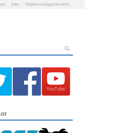
tes
Jobs
Objektiv klappt eh nicht…
sor